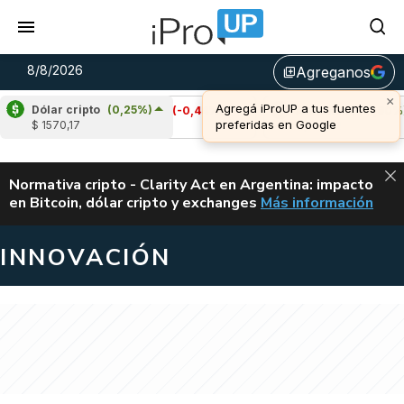
8/8/2026
Agreganos
library_add
Dólar cripto
(0,25%)
Cardano
(-0,44%)
Avalanche
(1,90%)
$ 1570,17
u$s 0,20
u$s 6,52
ALERTA
Normativa cripto - Clarity Act en Argentina: impacto
en Bitcoin, dólar cripto y exchanges
Más información
CLARITY ACT EN AR
INNOVACIÓN