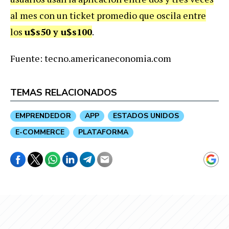
al mes con un ticket promedio que oscila entre
los
u$s50 y u$s100
.
Fuente: tecno.americaneconomia.com
TEMAS RELACIONADOS
EMPRENDEDOR
APP
ESTADOS UNIDOS
E-COMMERCE
PLATAFORMA