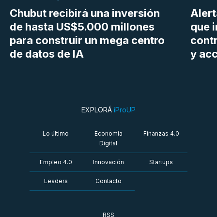
Chubut recibirá una inversión
Aler
de hasta US$5.000 millones
que i
para construir un mega centro
cont
de datos de IA
y ac
EXPLORÁ
iProUP
Lo último
Economía
Finanzas 4.0
Digital
Empleo 4.0
Innovación
Startups
Leaders
Contacto
RSS