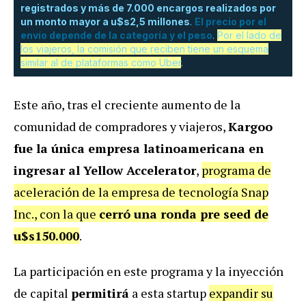
registrados y más de 7.000 encargos realizados por
un monto mayor a u$s2,5 millones
.
El precio por el
envío depende de la categoría y el peso
.
Por el lado de
los viajeros, la comisión que reciben tiene un esquema
similar al de plataformas como Uber
.
Este año, tras el creciente aumento de la
comunidad de compradores y viajeros,
Kargoo
fue la única empresa latinoamericana en
ingresar al Yellow Accelerator
,
programa de
aceleración de la empresa de tecnología Snap
Inc., con la que
cerró una ronda pre seed de
u$s150.000
.
La participación en este programa y la inyección
de capital
permitirá
a esta startup
expandir su