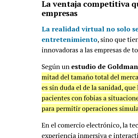
La ventaja competitiva q
empresas
La realidad virtual no solo s
entretenimiento
, sino que tie
innovadoras a las empresas de to
Según un
estudio de Goldman
mitad del tamaño total del merc
es sin duda el de la sanidad, que 
pacientes con fobias a situacion
para permitir operaciones simula
En el comercio electrónico, la t
experiencia inmersiva e interact