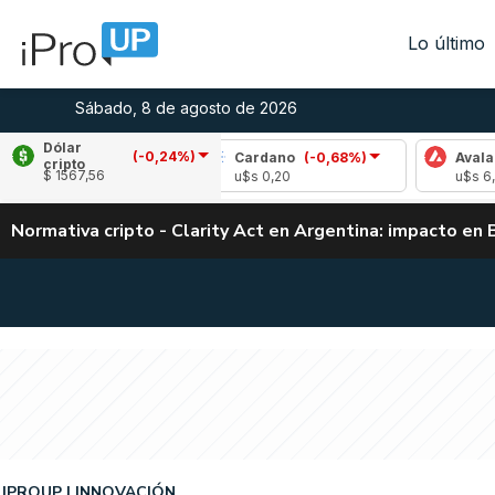
Lo último
Sábado, 8 de agosto de 2026
Dólar
(-0,24%)
(0,49%)
Cardano
(-0,68%)
Avalanche
(0,
cripto
$ 1567,56
u$s 0,20
u$s 6,53
Normativa cripto - Clarity Act en Argentina: impacto en 
IPROUP
INNOVACIÓN