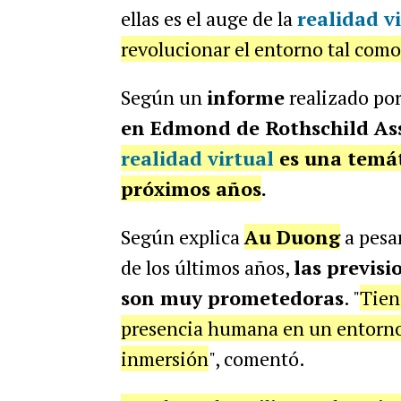
ellas es el auge de la
realidad v
revolucionar el entorno tal como
Según un
informe
realizado po
en Edmond de Rothschild A
realidad virtual
es una temát
próximos años
.
Según explica
Au Duong
a pesar
de los últimos años,
las previsi
son muy prometedoras
. "
Tien
presencia humana en un entorno 
inmersión
", comentó.