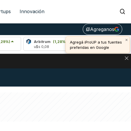
rtups
Innovación
Agreganos
library_add
×
Arbitrum
(1,28%)
Bitcoin
(-0,22%)
Agregá iProUP a tus fuentes
u$s 0,08
u$s 64.995,00
preferidas en Google
NA: IMPACTO EN BITCOIN, DÓLAR CRIPTO Y EXCHANGES