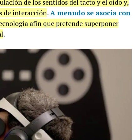
ulación de los sentidos del tacto y el oído y,
s de interacción
.
A menudo se asocia con
ecnología afín que pretende superponer
l
.