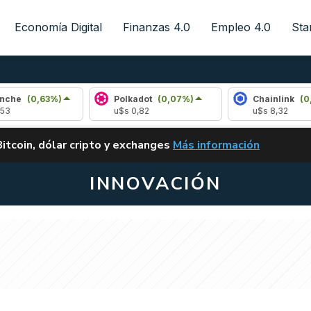
Economía Digital
Finanzas 4.0
Empleo 4.0
Sta
63%)
Polkadot
(0,07%)
Chainlink
(0,29%)
u$s 0,82
u$s 8,32
ALERTA
Bitcoin, dólar cripto y exchanges
Más información
CLARITY ACT EN ARGENTI
INNOVACIÓN