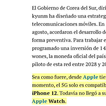
El Gobierno de Corea del Sur, di
kyunm ha diseñado una estrategi
telecomunicaciones móviles. En 
agosto, acordaron el desarrollo 
forma preventiva. Para trabajar 
programado una inversión de 143
wones, la moneda oficial del país)
piloto de esta red entre 2028 y 2
Sea como fuere, desde
Apple
tie
momento, el 5G solo es compatib
iPhone 12
. Todavía no llegó a s
Apple
Watch
.