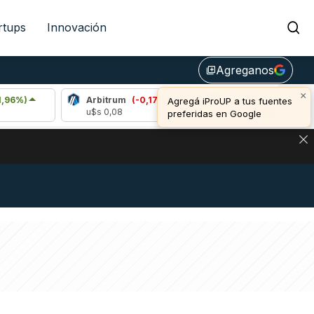
rtups
Innovación
Agreganos
library_add
×
Arbitrum
(-0,17%)
Bitcoin
(0,40%)
Agregá iProUP a tus fuentes
u$s 0,08
u$s 64.858,00
preferidas en Google
DE DE BITCOIN Y ESTA SEÑAL DEFINE LOS PRECIOS DE AG