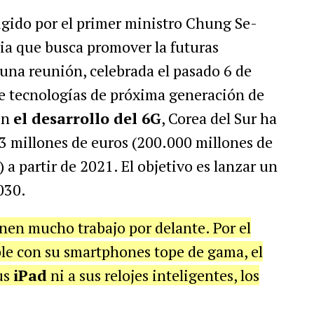
rigido por el primer ministro Chung Se-
a que busca promover la futuras
una reunión, celebrada el pasado 6 de
de tecnologías de próxima generación de
en
el desarrollo del 6G
, Corea del Sur ha
 millones de euros (200.000 millones de
 a partir de 2021. El objetivo es lanzar un
030.
nen mucho trabajo por delante. Por el
le con su smartphones tope de gama, el
us
iPad
ni a sus relojes inteligentes, los