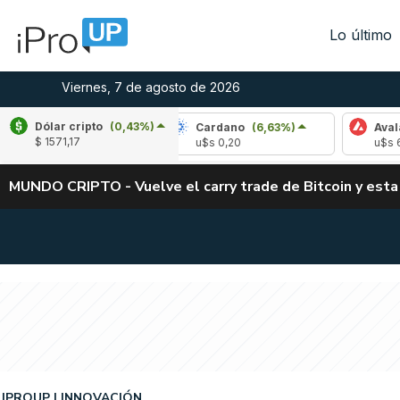
Lo último
Viernes, 7 de agosto de 2026
Dólar cripto
(0,43%)
-0,78%)
Cardano
(6,63%)
Avalanche
(0,2
$ 1571,17
u$s 0,20
u$s 6,45
MUNDO CRIPTO - Vuelve el carry trade de Bitcoin y esta
IPROUP
INNOVACIÓN