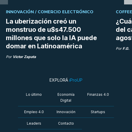
INNOVACIÓN /
COMERCIO ELECTRÓNICO
COFFEE
La uberización creó un
¿Cuá
monstruo de u$s47.500
del 
millones que solo la IA puede
agos
domar en Latinoamérica
Por
F.G.
Por
Víctor Zapata
EXPLORÁ
iProUP
Lo último
Economía
Finanzas 4.0
Digital
Empleo 4.0
Innovación
Startups
Leaders
Contacto