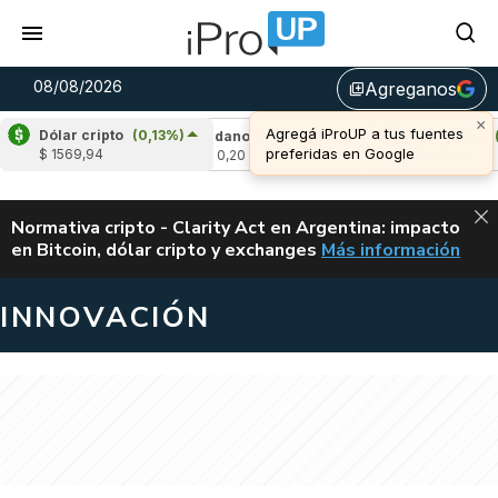
08/08/2026
Agreganos
library_add
×
Agregá iProUP a tus fuentes
Dólar cripto
(0,13%)
,14%)
Cardano
(-0,08%)
Avalanche
(1,79
preferidas en Google
$ 1569,94
u$s 0,20
u$s 6,55
ALERTA
Normativa cripto - Clarity Act en Argentina: impacto
en Bitcoin, dólar cripto y exchanges
Más información
CLARITY ACT EN AR
INNOVACIÓN