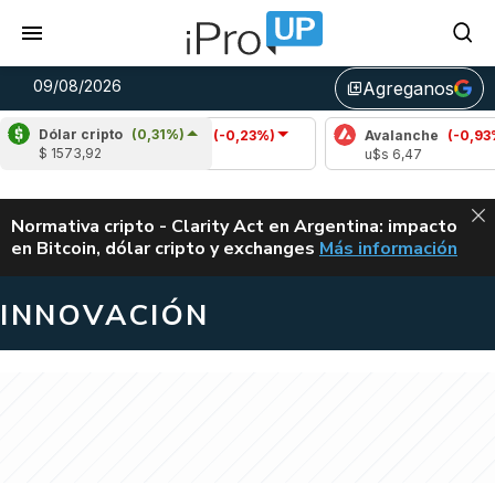
09/08/2026
Agreganos
library_add
Dólar cripto
(0,31%)
Cardano
(-0,23%)
Avalanche
(-0,93%)
$ 1573,92
u$s 0,20
u$s 6,47
ALERTA
Normativa cripto - Clarity Act en Argentina: impacto
en Bitcoin, dólar cripto y exchanges
Más información
CLARITY ACT EN AR
INNOVACIÓN