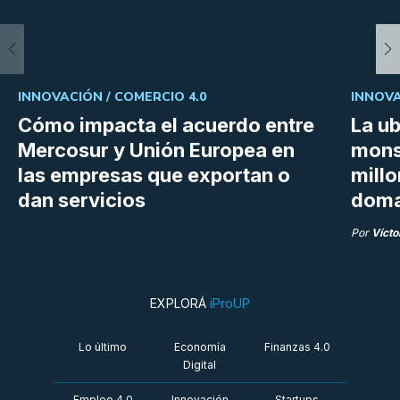
INNOVACIÓN /
COMERCIO 4.0
INNOVA
Cómo impacta el acuerdo entre
La ub
Mercosur y Unión Europea en
mons
las empresas que exportan o
millo
dan servicios
doma
Por
Vícto
EXPLORÁ
iProUP
Lo último
Economía
Finanzas 4.0
Digital
Empleo 4.0
Innovación
Startups