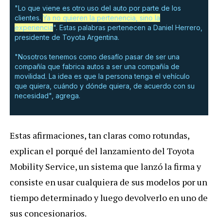
"Lo que viene es otro uso del auto por parte de los
clientes.
Ya no quieren la pertenencia, sino la
experiencia
". Estas palabras pertenecen a Daniel Herrero,
presidente de Toyota Argentina.
"Nosotros tenemos como desafío pasar de ser una
compañía que fabrica autos a ser una compañía de
movilidad. La idea es que la persona tenga el vehículo
que quiera, cuándo y dónde quiera, de acuerdo con su
necesidad", agrega.
Estas afirmaciones, tan claras como rotundas,
explican el porqué del lanzamiento del Toyota
Mobility Service, un sistema que lanzó la firma y
consiste en usar cualquiera de sus modelos por un
tiempo determinado y luego devolverlo en uno de
sus concesionarios.