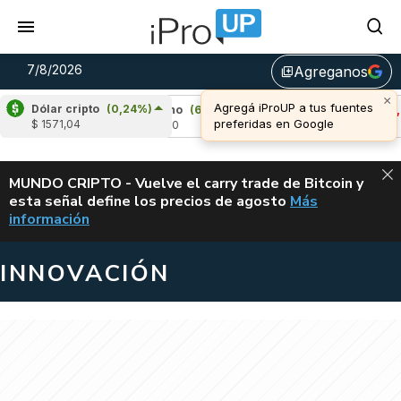
7/8/2026
Agreganos
library_add
Dólar cripto
(0,24%)
%)
Cardano
(6,06%)
Avalanche
(-2,94%)
$ 1571,04
u$s 0,20
u$s 6,44
ALERTA
MUNDO CRIPTO - Vuelve el carry trade de Bitcoin y
esta señal define los precios de agosto
Más
VUELVE EL CAR
información
INNOVACIÓN