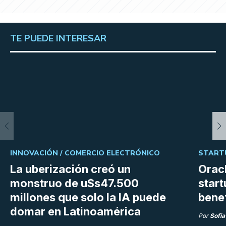
TE PUEDE INTERESAR
INNOVACIÓN /
COMERCIO ELECTRÓNICO
START
La uberización creó un
Orac
monstruo de u$s47.500
start
millones que solo la IA puede
bene
domar en Latinoamérica
Por
Sofia