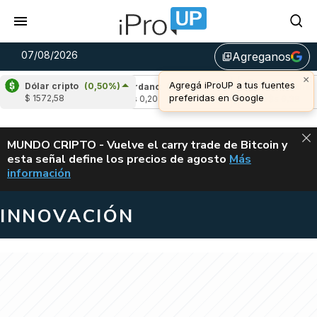
07/08/2026
Agreganos
library_add
×
Agregá iProUP a tus fuentes
Dólar cripto
(0,50%)
(-3,15%)
Cardano
(5,84%)
Avalanche
(-4
preferidas en Google
$ 1572,58
u$s 0,20
u$s 6,39
ALERTA
MUNDO CRIPTO - Vuelve el carry trade de Bitcoin y
esta señal define los precios de agosto
Más
VUELVE EL CAR
información
INNOVACIÓN