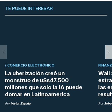
TE PUEDE INTERESAR
/
COMERCIO ELECTRÓNICO
FINANZ
La uberización creó un
Wall 
monstruo de u$s47.500
estra
millones que solo la IA puede
las 
domar en Latinoamérica
resu
Por
Víctor Zapata
Por
Sebas