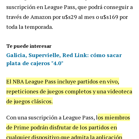
suscripción en League Pass, que podrá conseguir a
través de Amazon por u$s29 al mes o u$s169 por
toda la temporada.
Te puede interesar
Galicia, Supervielle, Red Link: cómo sacar
plata de cajeros "4.0"
El NBA League Pass incluye partidos en vivo,
repeticiones de juegos completos y una videoteca
de juegos clásicos.
Con una suscripción a League Pass, l
os miembros
de Prime podrán disfrutar de los partidos en
cualquier dispositivo que admita la aplicación