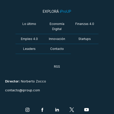
EXPLORÁ
iProUP
Lo último
Economía
Finanzas 4.0
Digital
Empleo 4.0
Innovación
Startups
Leaders
Contacto
RSS
Director:
Norberto Zocco
contacto@iproup.com