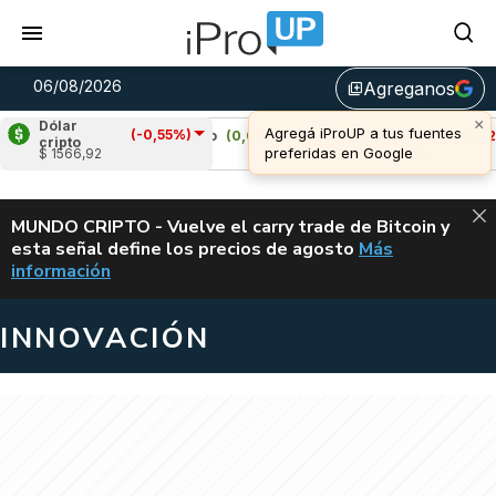
06/08/2026
Agreganos
library_add
Dólar
(-0,55%)
%)
Cardano
(0,04%)
Avalanche
(-0,27%)
cripto
$ 1566,92
u$s 0,19
u$s 6,64
ALERTA
MUNDO CRIPTO - Vuelve el carry trade de Bitcoin y
esta señal define los precios de agosto
Más
VUELVE EL CAR
información
INNOVACIÓN