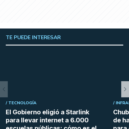
TE PUEDE INTERESAR
/
TECNOLOGÍA
/
INFRA
El Gobierno eligió a Starlink
Chubu
para llevar internet a 6.000
de h
escuelas públicas: cómo es el
para