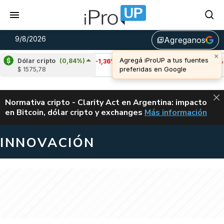
9/8/2026
Agreganos
library_add
Dólar cripto
(0,84%)
Cardano
(-1,36%)
Avalanche
(-0,91%)
$ 1575,78
u$s 0,20
u$s 6,46
ALERTA
Normativa cripto - Clarity Act en Argentina: impacto
en Bitcoin, dólar cripto y exchanges
Más información
CLARITY ACT EN AR
INNOVACIÓN