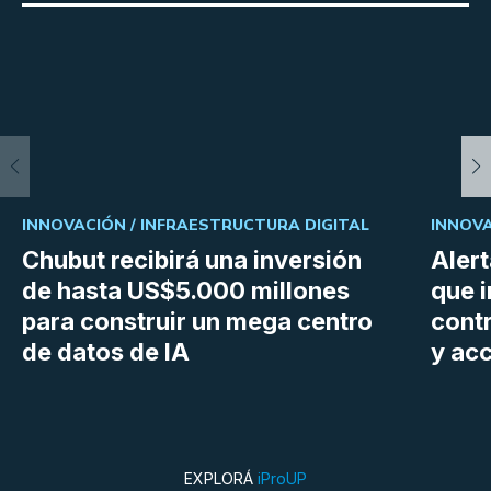
INNOVACIÓN /
INFRAESTRUCTURA DIGITAL
INNOVA
Chubut recibirá una inversión
Aler
de hasta US$5.000 millones
que i
para construir un mega centro
cont
de datos de IA
y ac
EXPLORÁ
iProUP