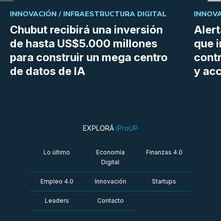
INNOVACIÓN /
INFRAESTRUCTURA DIGITAL
INNOVA
Chubut recibirá una inversión
Aler
de hasta US$5.000 millones
que i
para construir un mega centro
cont
de datos de IA
y ac
EXPLORÁ
iProUP
Lo último
Economía
Finanzas 4.0
Digital
Empleo 4.0
Innovación
Startups
Leaders
Contacto