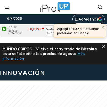
6/8/2026
Agreganos
library_add
×
Dólar
Agregá iProUP a tus fuentes
(-0,02%)
(-1,77%)
Cardano
(-3,49%)
Avalanche
(-
cripto
preferidas en Google
$ 1570,36
4
u$s 0,19
u$s 6,42
ALERTA
MUNDO CRIPTO - Vuelve el carry trade de Bitcoin y
esta señal define los precios de agosto
Más
VUELVE EL CAR
información
INNOVACIÓN