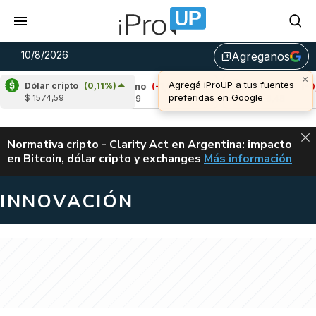
10/8/2026
Agreganos
library_add
×
Agregá iProUP a tus fuentes
Dólar cripto
(0,11%)
72%)
Cardano
(-1,91%)
Avalanche
(-0,71%
preferidas en Google
$ 1574,59
u$s 0,19
u$s 6,48
ALERTA
Normativa cripto - Clarity Act en Argentina: impacto
en Bitcoin, dólar cripto y exchanges
Más información
CLARITY ACT EN AR
INNOVACIÓN