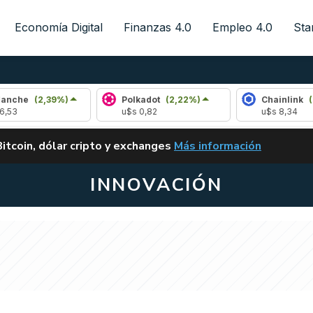
Economía Digital
Finanzas 4.0
Empleo 4.0
Sta
,39%)
Polkadot
(2,22%)
Chainlink
(1,93%)
u$s 0,82
u$s 8,34
ALERTA
Bitcoin, dólar cripto y exchanges
Más información
CLARITY ACT EN ARGENTI
INNOVACIÓN