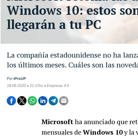
Windows 10: estos son
llegarán a tu PC
La compañía estadounidense no ha lanza
los últimos meses. Cuáles son las noved
Por
iProUP
18.06.2020 • 21:21hs • Empresas 4.0
Microsoft
ha anunciado que ret
mensuales de
Windows 10
y la 