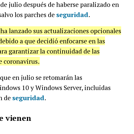
 de julio después de haberse paralizado en
salvo los parches de
seguridad
.
a lanzado sus actualizaciones opcionales
ebido a que decidió enfocarse en las
ra garantizar la continuidad de las
e coronavirus.
ue en julio se retomarán las
indows 10 y Windows Server, incluidas
on de
seguridad
.
se vienen