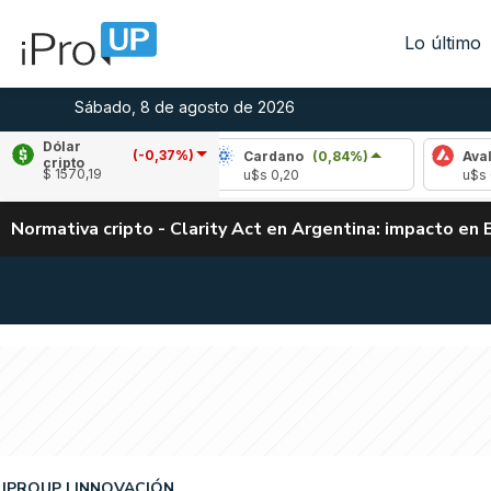
Lo último
Sábado, 8 de agosto de 2026
Dólar
(-0,37%)
(2,74%)
Cardano
(0,84%)
Avalanche
(2
cripto
$ 1570,19
4
u$s 0,20
u$s 6,53
Normativa cripto - Clarity Act en Argentina: impacto en 
IPROUP
INNOVACIÓN