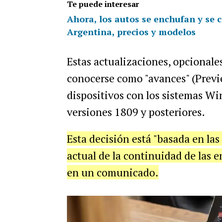
Te puede interesar
Ahora, los autos se enchufan y se c
Argentina, precios y modelos
Estas actualizaciones, opcionale
conocerse como "avances" (Previe
dispositivos con los sistemas W
versiones 1809 y posteriores.
Esta decisión está "basada en las
actual de la continuidad de las 
en un comunicado.