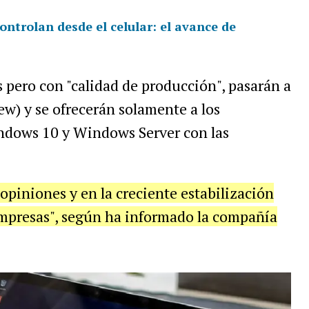
ontrolan desde el celular: el avance de
s pero con "calidad de producción", pasarán a
w) y se ofrecerán solamente a los
indows 10 y Windows Server con las
 opiniones y en la creciente estabilización
empresas", según ha informado la compañía