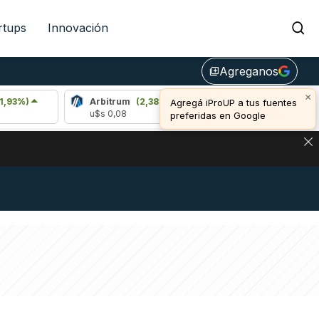
rtups
Innovación
Agreganos
library_add
×
Arbitrum
(2,38%)
Bitcoin
(0,43%)
Agregá iProUP a tus fuentes
u$s 0,08
u$s 65.086,00
preferidas en Google
NA: IMPACTO EN BITCOIN, DÓLAR CRIPTO Y EXCHANGES