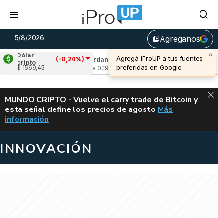
5/8/2026
Agreganos
library_add
Dólar
(-0,20%)
,41%)
Cardano
(-0,74%)
Avalanche
(-0,74
cripto
$ 1569,45
u$s 0,19
u$s 6,64
ALERTA
MUNDO CRIPTO - Vuelve el carry trade de Bitcoin y
esta señal define los precios de agosto
Más
VUELVE EL CAR
información
INNOVACIÓN