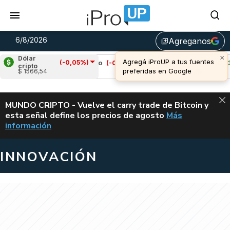
6/8/2026
Agreganos
library_add
Dólar
(-0,05%)
)
Cardano
(-0,07%)
Avalanche
(0,33%)
cripto
$ 1566,54
u$s 0,19
u$s 6,65
ALERTA
MUNDO CRIPTO - Vuelve el carry trade de Bitcoin y
esta señal define los precios de agosto
Más
VUELVE EL CAR
información
INNOVACIÓN