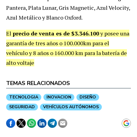
Pantera, Plata Lunar, Gris Magnetic, Azul Velocity,
Azul Metálico y Blanco Oxford.
El
precio de venta es de $3.346.100
y posee una
garantía de tres años o 100.000km para el
vehículo y 8 años o 160.000 km para la batería de
alto voltaje
TEMAS RELACIONADOS
TECNOLOGIA
INOVACION
DISEÑO
SEGURIDAD
VEHÍCULOS AUTÓNOMOS