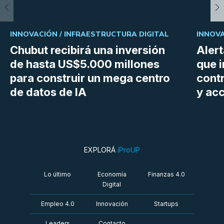
INNOVACIÓN /
INFRAESTRUCTURA DIGITAL
INNOVA
Chubut recibirá una inversión
Aler
de hasta US$5.000 millones
que i
para construir un mega centro
cont
de datos de IA
y ac
EXPLORÁ
iProUP
Lo último
Economía
Finanzas 4.0
Digital
Empleo 4.0
Innovación
Startups
Leaders
Contacto