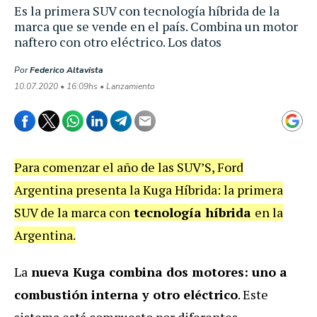
Es la primera SUV con tecnología híbrida de la
marca que se vende en el país. Combina un motor
naftero con otro eléctrico. Los datos
Por
Federico Altavista
10.07.2020 • 16:09hs • Lanzamiento
Para comenzar el año de las SUV’S, Ford
Argentina presenta la Kuga Híbrida: la primera
SUV de la marca con
tecnología híbrida
en la
Argentina.
La
nueva Kuga combina dos motores: uno a
combustión interna y otro eléctrico
. Este
sistema está compuesto por diferentes