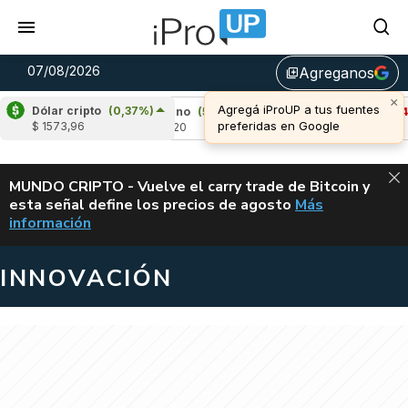
07/08/2026
Agreganos
library_add
Dólar cripto
(0,37%)
%)
Cardano
(5,37%)
Avalanche
(-4,13%)
$ 1573,96
u$s 0,20
u$s 6,40
ALERTA
MUNDO CRIPTO - Vuelve el carry trade de Bitcoin y
esta señal define los precios de agosto
Más
VUELVE EL CAR
información
INNOVACIÓN