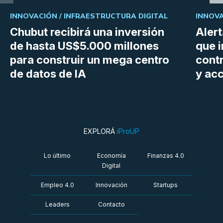
INNOVACIÓN /
INFRAESTRUCTURA DIGITAL
INNOVA
Chubut recibirá una inversión
Aler
de hasta US$5.000 millones
que i
para construir un mega centro
cont
de datos de IA
y ac
EXPLORÁ
iProUP
Lo último
Economía
Finanzas 4.0
Digital
Empleo 4.0
Innovación
Startups
Leaders
Contacto