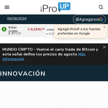
06/08/2026
Agreganos
library_add
×
Dólar
Agregá iProUP a tus fuentes
(-0,22%)
2,11%)
Cardano
(7,92%)
Avalanche
(-2,
cripto
preferidas en Google
$ 1571,13
u$s 0,21
u$s 6,48
ALERTA
MUNDO CRIPTO - Vuelve el carry trade de Bitcoin y
esta señal define los precios de agosto
Más
VUELVE EL CAR
información
INNOVACIÓN