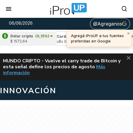
06/08/2026
Agreganos
library_add
×
Agregá iProUP a tus fuentes
Dólar cripto
(0,15%)
le
(-3,27%)
Cardano
(5,93%)
Avalanche
preferidas en Google
$ 1572,64
,04
u$s 0,20
u$s 6,45
ALERTA
MUNDO CRIPTO - Vuelve el carry trade de Bitcoin y
esta señal define los precios de agosto
Más
VUELVE EL CAR
información
INNOVACIÓN