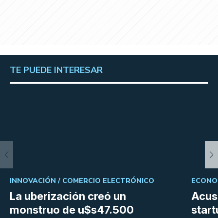
TE PUEDE INTERESAR
INNOVACIÓN /
COMERCIO ELECTRÓNICO
ECONOM
La uberización creó un
Acus
monstruo de u$s47.500
star