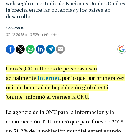
web según un estudio de Naciones Unidas. Cuál es
la brecha entre las potencias y los países en
desarrollo
Por
iProUP
07.12.2018 • 10:52hs • Histórico
Unos 3.900 millones de personas usan
actualmente
internet
, por lo que por primera vez
más de la mitad de la población global está
'online', informó el viernes la ONU.
La agencia de la ONU para la información y la
comunicación, ITU, indicó que para fines de 2018
un 51,2% de la población mundial estará usando