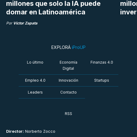
millones que solo la IA puede
mill
domar en Latinoamérica
inve
Por
Víctor Zapata
EXPLORÁ
iProUP
Lo último
Economía
Finanzas 4.0
Digital
Empleo 4.0
Innovación
Startups
Leaders
Contacto
RSS
Director:
Norberto Zocco