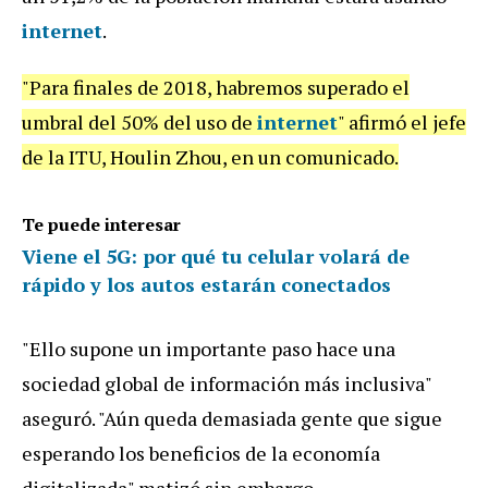
internet
.
"Para finales de 2018, habremos superado el
umbral del 50% del uso de
internet
" afirmó el jefe
de la ITU, Houlin Zhou, en un comunicado.
Te puede interesar
Viene el 5G: por qué tu celular volará de
rápido y los autos estarán conectados
"Ello supone un importante paso hace una
sociedad global de información más inclusiva"
aseguró. "Aún queda demasiada gente que sigue
esperando los beneficios de la economía
digitalizada" matizó sin embargo.