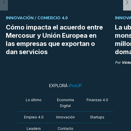
INNOVACIÓN /
COMERCIO 4.0
INNOVA
Cómo impacta el acuerdo entre
La ub
Mercosur y Unión Europea en
mons
las empresas que exportan o
millo
dan servicios
doma
Por
Vícto
EXPLORÁ
iProUP
Lo último
Economía
Finanzas 4.0
Digital
Empleo 4.0
Innovación
Startups
Leaders
Contacto