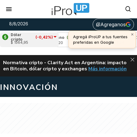
8/8/2026
Agreganos
library_add
×
Dólar
Agregá iProUP a tus fuentes
(-0,42%)
93%)
Cardano
(1,03%)
Avalanche
(1,76%
cripto
preferidas en Google
$ 1564,95
u$s 0,20
u$s 6,54
ALERTA
Normativa cripto - Clarity Act en Argentina: impacto
en Bitcoin, dólar cripto y exchanges
Más información
CLARITY ACT EN AR
INNOVACIÓN