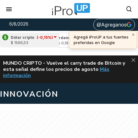
6/8/2026
Agreganos
library_add
×
Agregá iProUP a tus fuentes
Dólar cripto
(-0,15%)
-3,02%)
Cardano
(-0,77%)
Avalanche
(-0,
preferidas en Google
$ 1566,53
u$s 0,19
u$s 6,62
ALERTA
MUNDO CRIPTO - Vuelve el carry trade de Bitcoin y
esta señal define los precios de agosto
Más
VUELVE EL CAR
información
INNOVACIÓN