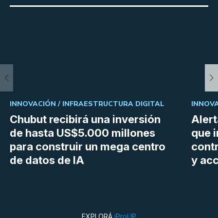
INNOVACIÓN /
INFRAESTRUCTURA DIGITAL
INNOVA
Chubut recibirá una inversión
Aler
de hasta US$5.000 millones
que i
para construir un mega centro
cont
de datos de IA
y ac
EXPLORÁ
iProUP