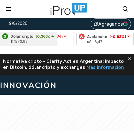
9/8/2026
Agreganos
library_add
Dólar cripto
(0,36%)
Cardano
(-0,23%)
Avalanche
(-0,93%)
Pol
$ 1573,92
u$s 0,20
u$s 6,47
u$s 
ALERTA
Normativa cripto - Clarity Act en Argentina: impacto
en Bitcoin, dólar cripto y exchanges
Más información
CLARITY ACT EN AR
INNOVACIÓN