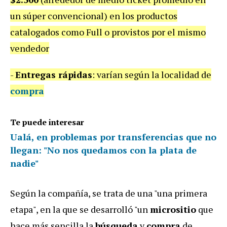
un súper convencional) en los productos
catalogados como Full o provistos por el mismo
vendedor
-
Entregas rápidas
: varían según la localidad de
compra
Te puede interesar
Ualá, en problemas por transferencias que no
llegan: "No nos quedamos con la plata de
nadie"
Según la compañía, se trata de una "una primera
etapa", en la que se desarrolló "un
micrositio
que
hace más sencilla la
búsqueda
y
compra
de