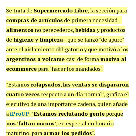
Se trata de
Supermercado Libre
, la sección para
compras de artículos
de primera necesidad –
alimentos
no perecederos,
bebidas
y productos
de
higiene y limpieza
– que se lanzó "de apuro"
ante el aislamiento obligatorio y que motivó a los
argentinos a volcarse
casi de forma
masiva al
ecommerce
para "hacer los mandados".
"Estamos
colapsados
,
las
ventas se dispararon
cuatro veces
respecto a un día normal", grafica el
ejecutivo de una importante cadena, quien añade
a
iProUP
: "
Estamos reclutando gente
porque
nos 'faltan manos'
, en especial en horario
matutino, para
armar los pedidos
".