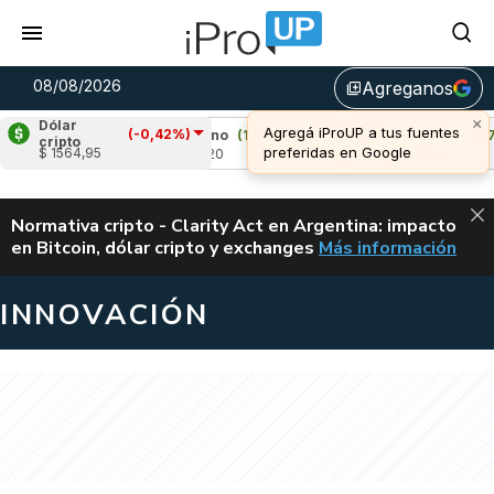
08/08/2026
Agreganos
library_add
×
Dólar
Agregá iProUP a tus fuentes
(-0,42%)
%)
Cardano
(1,03%)
Avalanche
(1,76%)
cripto
preferidas en Google
$ 1564,95
u$s 0,20
u$s 6,54
ALERTA
Normativa cripto - Clarity Act en Argentina: impacto
en Bitcoin, dólar cripto y exchanges
Más información
CLARITY ACT EN AR
INNOVACIÓN