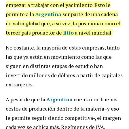
empezar a trabajar con el yacimiento. Esto le
permite a la
Argentina
ser parte de una cadena
de valor global que, a su vez, la posiciona como el
tercer país productor de
litio
a nivel mundial.
No obstante, la mayoría de estas empresas, tanto
las que ya están en movimiento como las que
siguen en distintas etapas de estudio han
invertido millones de dólares a partir de capitales
extranjeros.
A pesar de que la
Argentina
cuenta con buenos
costos de producción dentro de la materia -y eso
le permite seguir siendo competitiva-, el margen
cada vez se achica más. Regímenes de IVA,