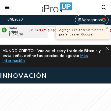
6/8/2026
Agreganos
library_add
Dólar
(-0,02%)
Cardano
(-3,49%)
Avalanche
(-4,25%)
cripto
$ 1570,36
u$s 0,19
u$s 6,42
ALERTA
MUNDO CRIPTO - Vuelve el carry trade de Bitcoin y
esta señal define los precios de agosto
Más
VUELVE EL CAR
información
INNOVACIÓN