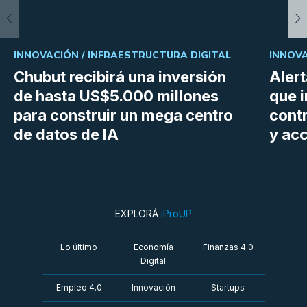
INNOVACIÓN /
INFRAESTRUCTURA DIGITAL
INNOVA
Chubut recibirá una inversión
Aler
de hasta US$5.000 millones
que i
para construir un mega centro
cont
de datos de IA
y ac
EXPLORÁ
iProUP
Lo último
Economía
Finanzas 4.0
Digital
Empleo 4.0
Innovación
Startups