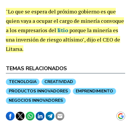
"Lo que se espera del próximo gobierno es que
quien vaya a ocupar el cargo de minería convoque
a los empresarios del
litio
porque la minería es
una inversión de riesgo altísimo", dijo el CEO de
Litarsa.
TEMAS RELACIONADOS
TECNOLOGIA
CREATIVIDAD
PRODUCTOS INNOVADORES
EMPRENDIMIENTO
NEGOCIOS INNOVADORES