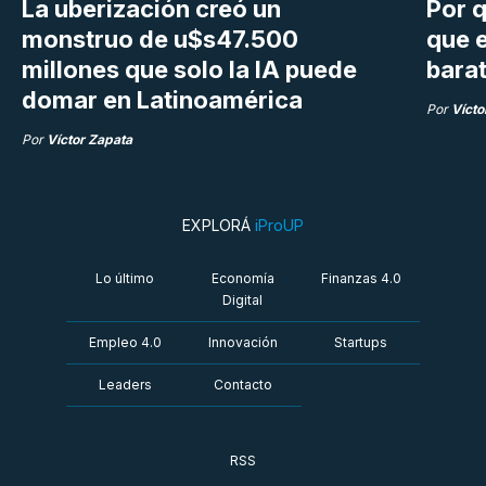
La uberización creó un
Por q
monstruo de u$s47.500
que e
millones que solo la IA puede
bara
domar en Latinoamérica
Por
Vícto
Por
Víctor Zapata
EXPLORÁ
iProUP
Lo último
Economía
Finanzas 4.0
Digital
Empleo 4.0
Innovación
Startups
Leaders
Contacto
RSS