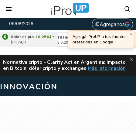
09/08/2026
Agreganos
library_add
×
Agregá iProUP a tus fuentes
Dólar cripto
(0,25%)
(0,22%)
Cardano
(-1,54%)
Avalanche
(-1
preferidas en Google
$ 1574,11
u$s 0,20
u$s 6,46
ALERTA
Normativa cripto - Clarity Act en Argentina: impacto
en Bitcoin, dólar cripto y exchanges
Más información
CLARITY ACT EN AR
INNOVACIÓN