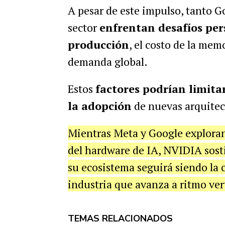
A pesar de este impulso, tanto G
sector
enfrentan desafíos per
producción
, el costo de la mem
demanda global.
Estos
factores podrían limitar
la adopción
de nuevas arquitec
Mientras Meta y Google exploran
del hardware de IA, NVIDIA sost
su ecosistema seguirá siendo la 
industria que avanza a ritmo ver
TEMAS RELACIONADOS