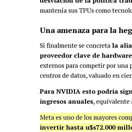
desviación de la política tra
mantenía sus TPUs como tecnolo
Una amenaza para la he
Si finalmente se concreta
la ali
proveedor clave de hardware
externos para competir por una 
centros de datos, valuado en cie
Para NVIDIA esto podría sign
ingresos anuales
, equivalente
Meta es uno de los mayores com
invertir hasta u$s72.000 mil