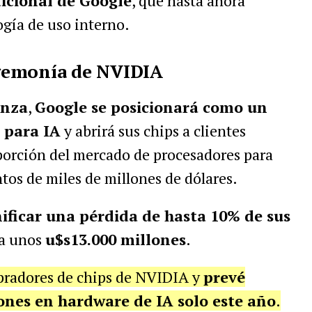
dicional de Google
, que hasta ahora
gía de uso interno.
gemonía de NVIDIA
anza
,
Google se posicionará como un
 para IA
y abrirá sus chips a clientes
porción del mercado de procesadores para
ntos de miles de millones de dólares.
ificar una pérdida de hasta 10% de sus
 a unos
u$s13.000 millones
.
pradores de chips de NVIDIA y
prevé
lones en hardware de IA solo este año
.