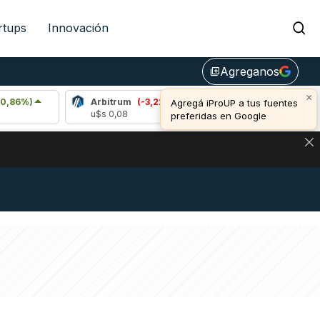
rtups
Innovación
Agreganos
library_add
×
Arbitrum
(-3,22%)
Bitcoin
(-0,16%)
Agregá iProUP a tus fuentes
u$s 0,08
u$s 64.587,00
preferidas en Google
DE DE BITCOIN Y ESTA SEÑAL DEFINE LOS PRECIOS DE AG