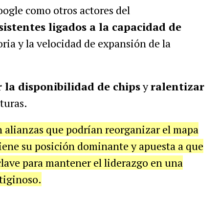
oogle como otros actores del
sistentes ligados a la capacidad de
oria y la velocidad de expansión de la
 la disponibilidad de chips
y
ralentizar
turas.
 alianzas que podrían reorganizar el mapa
iene su posición dominante y apuesta a que
clave para mantener el liderazgo en una
tiginoso.