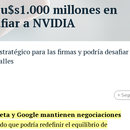
u$s1.000 millones en
afiar a NVIDIA
ratégico para las firmas y podría desafiar 
alles
+ Seg
eta y Google mantienen negociaciones
do que podría redefinir el equilibrio de