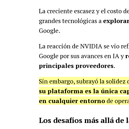
La creciente escasez y el costo 
grandes tecnológicas a
explorar
Google.
La reacción de NVIDIA se vio ref
Google por sus avances en IA y
r
principales proveedores
.
Sin embargo, subrayó la solidez 
su plataforma es la única ca
en cualquier entorno
de opera
Los desafíos más allá de 