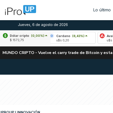
Lo último
Jueves, 6 de agosto de 2026
Dólar cripto
(0,00%)
le
(-2,73%)
Cardano
(6,43%)
Avalanche
$ 1572,75
,04
u$s 0,20
u$s 6,46
MUNDO CRIPTO - Vuelve el carry trade de Bitcoin y esta
IPROUP
INNOVACIÓN