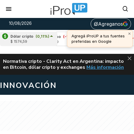
10/08/2026
Agreganos
library_add
×
Agregá iProUP a tus fuentes
Dólar cripto
(0,11%)
72%)
Cardano
(-1,91%)
Avalanche
(-0,71%
preferidas en Google
$ 1574,59
u$s 0,19
u$s 6,48
ALERTA
Normativa cripto - Clarity Act en Argentina: impacto
en Bitcoin, dólar cripto y exchanges
Más información
CLARITY ACT EN AR
INNOVACIÓN