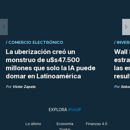
/
COMERCIO ELECTRÓNICO
/
INVER
La uberización creó un
Wall 
monstruo de u$s47.500
estra
millones que solo la IA puede
las 
domar en Latinoamérica
resu
Por
Víctor Zapata
Por
Sebas
EXPLORÁ
iProUP
Lo último
Economía
Finanzas 4.0
Digital