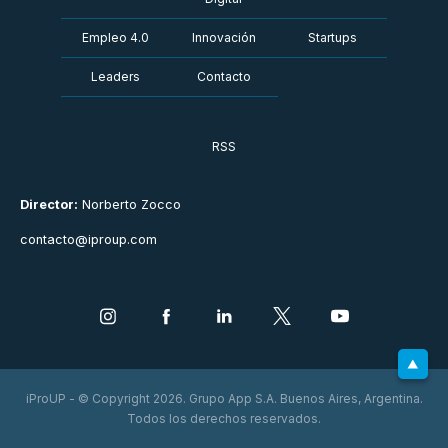
Empleo 4.0
Innovación
Startups
Leaders
Contacto
RSS
Director:
Norberto Zocco
contacto@iproup.com
iProUP - © Copyright 2026. Grupo App S.A. Buenos Aires, Argentina.
Todos los derechos reservados.