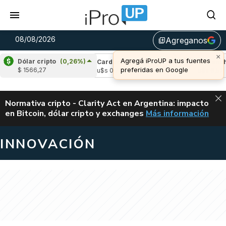
08/08/2026
Agreganos
library_add
×
Agregá iProUP a tus fuentes
Dólar cripto
(0,26%)
e
(0,82%)
Cardano
(0,18%)
Avalanche
(
preferidas en Google
$ 1566,27
,04
u$s 0,20
u$s 6,52
ALERTA
Normativa cripto - Clarity Act en Argentina: impacto
en Bitcoin, dólar cripto y exchanges
Más información
CLARITY ACT EN AR
INNOVACIÓN