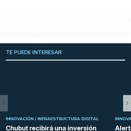
TE PUEDE INTERESAR
INNOVACIÓN /
INFRAESTRUCTURA DIGITAL
INNOVA
Chubut recibirá una inversión
Aler