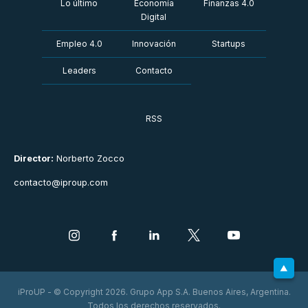
Lo último
Economía
Finanzas 4.0
Digital
Empleo 4.0
Innovación
Startups
Leaders
Contacto
RSS
Director:
Norberto Zocco
contacto@iproup.com
iProUP - © Copyright 2026. Grupo App S.A. Buenos Aires, Argentina.
Todos los derechos reservados.