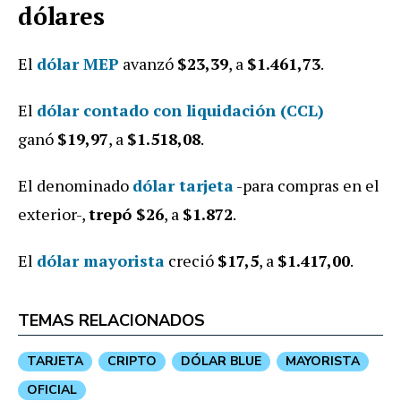
dólares
El
dólar MEP
avanzó
$23,39
,
a
$1.461,73
.
E
l
dólar contado con liquidación (CCL)
ganó
$19,97
, a
$1.518,08
.
El denominado
dólar tarjeta
-para compras en el
exterior-,
trepó $26
, a
$1.872
.
El
dólar mayorista
creció
$17,5
, a
$1
.417,00
.
TEMAS RELACIONADOS
TARJETA
CRIPTO
DÓLAR BLUE
MAYORISTA
OFICIAL