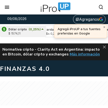
09/08/2026
Agreganos
library_add
×
Agregá iProUP a tus fuentes
Dólar cripto
(0,25%)
(0,22%)
Cardano
(-1,54%)
Avalanche
(-
preferidas en Google
$ 1574,11
4
u$s 0,20
u$s 6,46
ALERTA
Normativa cripto - Clarity Act en Argentina: impacto
en Bitcoin, dólar cripto y exchanges
Más información
CLARITY ACT EN AR
FINANZAS 4.0