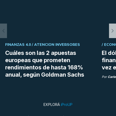
FINANZAS 4.0 /
ATENCION INVERSORES
/
ECON
Cuáles son las 2 apuestas
El dó
europeas que prometen
fina
rendimientos de hasta 168%
vez e
anual, según Goldman Sachs
Por
Carlo
EXPLORÁ
iProUP