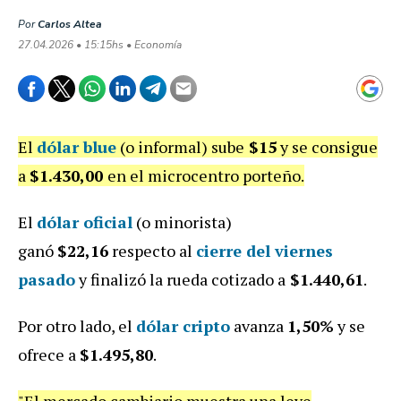
Por
Carlos Altea
27.04.2026 • 15:15hs • Economía
El
dólar blue
(o informal) sube
$15
y se consigue
a
$1.430,00
en el microcentro porteño.
El
dólar oficial
(o minorista)
ganó
$22,16
respecto al
cierre del viernes
pasado
y finalizó la rueda cotizado a
$1.440,61
.
Por otro lado, el
dólar cripto
avanza
1,50
%
y se
ofrece a
$1.495,80
.
"El mercado cambiario muestra una leve