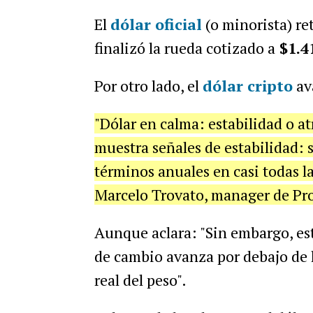
El
dólar oficial
(o minorista) re
finalizó la rueda cotizado a
$1.4
Por otro lado, el
dólar cripto
av
"Dólar en calma: estabilidad o a
muestra señales de estabilidad:
términos anuales en casi todas la
Marcelo Trovato, manager de Pro
Aunque aclara: "Sin embargo, est
de cambio avanza por debajo de l
real del peso".