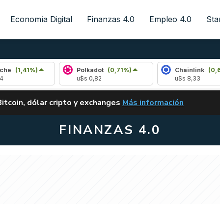
Economía Digital
Finanzas 4.0
Empleo 4.0
Sta
%)
Polkadot
(0,71%)
Chainlink
(0,65%)
u$s 0,82
u$s 8,33
ALERTA
Bitcoin, dólar cripto y exchanges
Más información
CLARITY ACT EN ARGENTI
FINANZAS 4.0