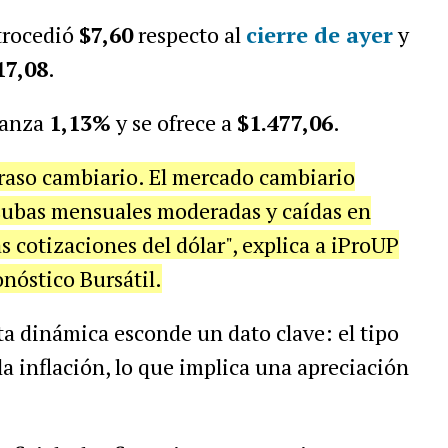
trocedió
$7,60
respecto al
cierre de ayer
y
17,08
.
anza
1,13
%
y se ofrece a
$1.477,06
.
traso cambiario. El mercado cambiario
 subas mensuales moderadas y caídas en
s cotizaciones del dólar", explica a iProUP
nóstico Bursátil.
a dinámica esconde un dato clave: el tipo
a inflación, lo que implica una apreciación