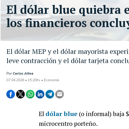
El dólar blue quiebra e
los financieros concl
El dólar MEP y el dólar mayorista exper
leve contracción y el dólar tarjeta conc
Por
Carlos Altea
07.04.2026 • 15:20hs • Economía
El
dólar blue
(o informal) baja 
microcentro porteño.