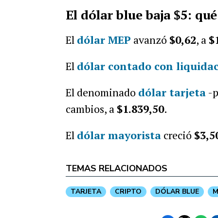
El dólar blue baja $5: qué
El
dólar MEP
avanzó
$0,62
,
a
$
E
l
dólar contado con liquida
El denominado
dólar tarjeta
-p
cambios, a
$1.839,50
.
El
dólar mayorista
creció
$3,5
TEMAS RELACIONADOS
TARJETA
CRIPTO
DÓLAR BLUE
M