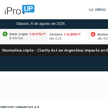
Lo último
Sábado, 8 de agosto de 2026
Dólar cripto
(-0,17%)
-0,06%)
Cardano
(-0,83%)
Avalanche
(1,41
$ 1567,58
u$s 0,20
u$s 6,54
Normativa cripto - Clarity Act en Argentina: impacto en 
IPROUP
FINANZAS 4.0