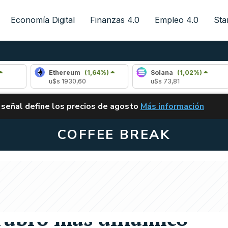
Economía Digital
Finanzas 4.0
Empleo 4.0
Sta
Ethereum
(1,64%)
Solana
(1,02%)
u$s 1930,60
u$s 73,81
ALERTA
 señal define los precios de agosto
Más información
VUELVE EL CARRY TRA
COFFEE BREAK
ana Santa con
 rubro más dinámico