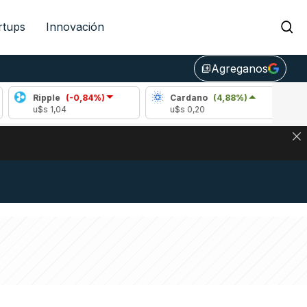
rtups
Innovación
Agreganos
library_add
Ripple
(-0,84%)
Cardano
(4,88%)
Ava
u$s 1,04
u$s 0,20
u$s 
DE DE BITCOIN Y ESTA SEÑAL DEFINE LOS PRECIOS DE AG