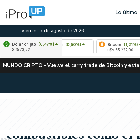
Lo último
Viernes, 7 de agosto de 2026
Dólar cripto
(0,47%)
,14%)
Arbitrum
(0,50%)
Bitcoin
(1,21%)
$ 1573,72
u$s 0,08
u$s 65.222,00
MUNDO CRIPTO - Vuelve el carry trade de Bitcoin y esta
PAGOS DIGITALES
El QR explotó en Sem
combustibles como el
IPROUP
COFFEE BREAK