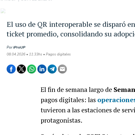
El uso de QR interoperable se disparó e
ticket promedio, consolidando su adopci
Por
iProUP
08.04.2026 • 11:33hs • Pagos digitales
El fin de semana largo de
Seman
pagos digitales: las
operacione
tuvieron a las estaciones de ser
protagonistas.