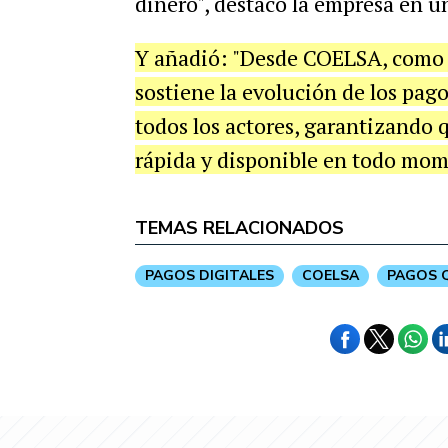
dinero", destacó la empresa en 
Y añadió: "Desde COELSA, como i
sostiene la evolución de los pag
todos los actores, garantizando 
rápida y disponible en todo mom
TEMAS RELACIONADOS
PAGOS DIGITALES
COELSA
PAGOS 