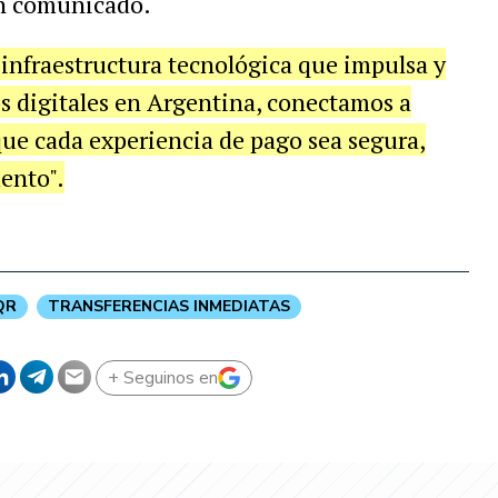
un comunicado.
nfraestructura tecnológica que impulsa y
os digitales en Argentina, conectamos a
que cada experiencia de pago sea segura,
ento".
QR
TRANSFERENCIAS INMEDIATAS
+ Seguinos en