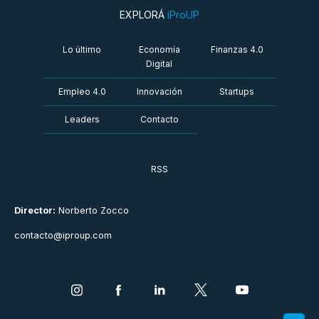
EXPLORÁ
iProUP
Lo último
Economía
Finanzas 4.0
Digital
Empleo 4.0
Innovación
Startups
Leaders
Contacto
RSS
Director:
Norberto Zocco
contacto@iproup.com