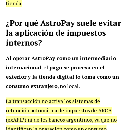
tienda.
¿Por qué AstroPay suele evitar
la aplicación de impuestos
internos?
Al operar AstroPay como un intermediario
internacional
, el
pago se procesa en el
exterior y la tienda digital lo toma como un
consumo extranjero
, no local.
La transacción no activa los sistemas de
retención automática de impuestos de ARCA
(exAFIP) ni de los bancos argentinos, ya que no
identifican la operación como un consumo