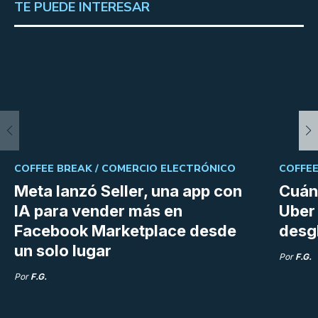
TE PUEDE INTERESAR
COFFEE BREAK /
COMERCIO ELECTRÓNICO
COFFEE
Meta lanzó Seller, una app con
Cuán
IA para vender más en
Uber 
Facebook Marketplace desde
desg
un solo lugar
Por
F.G.
Por
F.G.