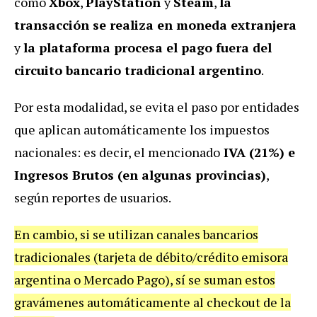
como
Xbox
,
PlayStation
y
Steam
,
la
transacción se realiza en moneda extranjera
y
la plataforma procesa el pago fuera del
circuito bancario tradicional argentino
.
Por esta modalidad, se evita el paso por entidades
que aplican automáticamente los impuestos
nacionales:
es decir, el mencionado
IVA (21%) e
Ingresos Brutos (en algunas provincias)
,
según reportes de usuarios.
En cambio, si se utilizan canales bancarios
tradicionales (tarjeta de débito/crédito emisora
argentina o Mercado Pago), sí se suman estos
gravámenes automáticamente al checkout de la