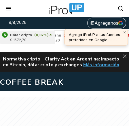
9/8/2026
Agreganos
library_add
×
Agregá iProUP a tus fuentes
Dólar cripto
(0,37%)
11%)
Cardano
(-1,54%)
Avalanche
(-1,07%
preferidas en Google
$ 1572,70
u$s 0,20
u$s 6,47
ALERTA
Normativa cripto - Clarity Act en Argentina: impacto
en Bitcoin, dólar cripto y exchanges
Más información
CLARITY ACT EN AR
COFFEE BREAK