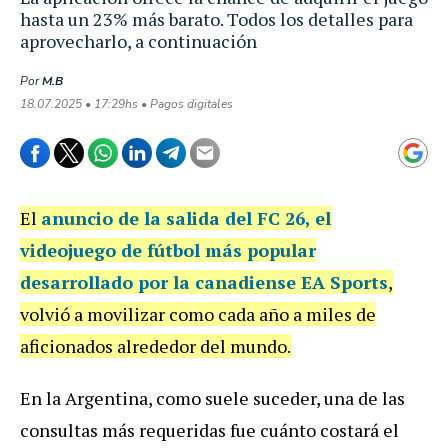
hasta un 23% más barato. Todos los detalles para
aprovecharlo, a continuación
Por
M.B
18.07.2025 • 17:29hs • Pagos digitales
El
anuncio de la salida del FC 26, el
videojuego de fútbol más popular
desarrollado por la canadiense EA Sports
,
volvió a movilizar como cada año a miles de
aficionados alrededor del mundo.
En la Argentina, como suele suceder, una de las
consultas más requeridas fue cuánto costará el