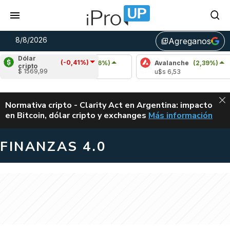
8/8/2026
Agreganos
library_add
Dólar
(-0,41%)
Cardano
(0,76%)
Avalanche
(2,39%)
cripto
$ 1569,99
u$s 0,20
u$s 6,53
ALERTA
Normativa cripto - Clarity Act en Argentina: impacto
en Bitcoin, dólar cripto y exchanges
Más información
CLARITY ACT EN AR
FINANZAS 4.0