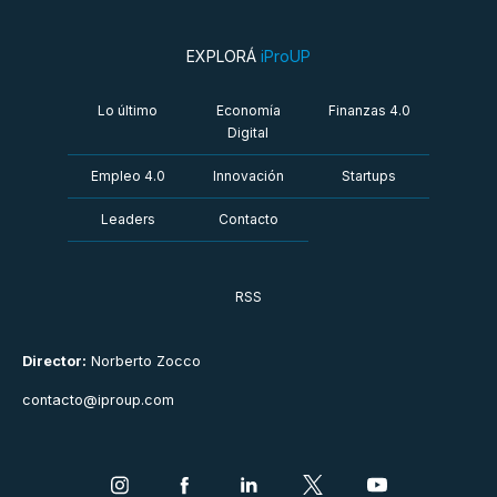
EXPLORÁ
iProUP
Lo último
Economía
Finanzas 4.0
Digital
Empleo 4.0
Innovación
Startups
Leaders
Contacto
RSS
Director:
Norberto Zocco
contacto@iproup.com