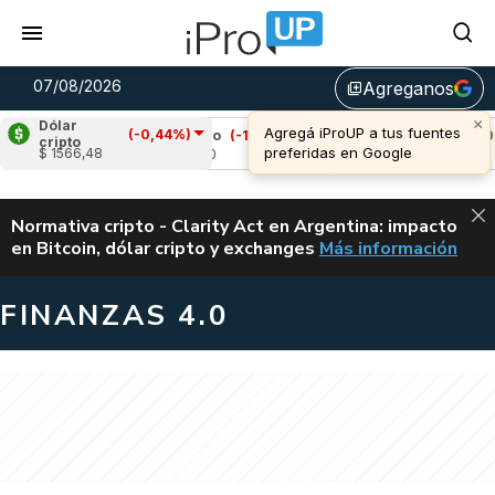
07/08/2026
Agreganos
library_add
×
Dólar
Agregá iProUP a tus fuentes
(-0,44%)
6%)
Cardano
(-1,33%)
Avalanche
(0,06%)
cripto
preferidas en Google
$ 1566,48
u$s 0,20
u$s 6,47
ALERTA
Normativa cripto - Clarity Act en Argentina: impacto
en Bitcoin, dólar cripto y exchanges
Más información
CLARITY ACT EN AR
FINANZAS 4.0