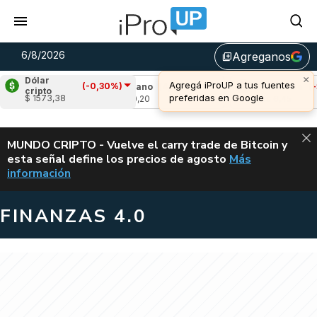
6/8/2026
Agreganos
library_add
×
Dólar
Agregá iProUP a tus fuentes
(-0,30%)
,44%)
Cardano
(4,47%)
Avalanche
(-3,18%
cripto
preferidas en Google
$ 1573,38
u$s 0,20
u$s 6,45
ALERTA
MUNDO CRIPTO - Vuelve el carry trade de Bitcoin y
esta señal define los precios de agosto
Más
VUELVE EL CAR
información
FINANZAS 4.0