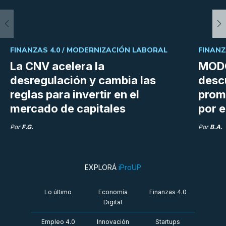
FINANZAS 4.0 /
MODERNIZACIÓN LABORAL
FINANZ
La CNV acelera la
MODO
desregulación y cambia las
desc
reglas para invertir en el
prom
mercado de capitales
por e
Por
F.G.
Por
B.A.
EXPLORÁ
iProUP
Lo último
Economía
Finanzas 4.0
Digital
Empleo 4.0
Innovación
Startups