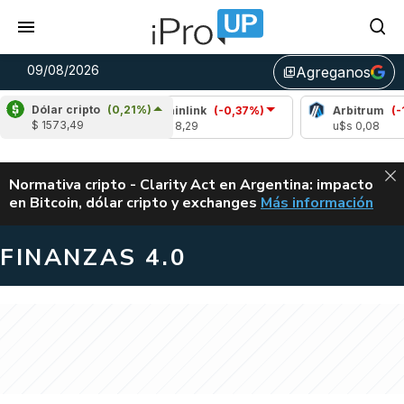
09/08/2026
Agreganos
library_add
Dólar cripto
(0,21%)
0,73%)
Chainlink
(-0,37%)
Arbitrum
(-1,87%)
$ 1573,49
u$s 8,29
u$s 0,08
ALERTA
Normativa cripto - Clarity Act en Argentina: impacto
en Bitcoin, dólar cripto y exchanges
Más información
CLARITY ACT EN AR
FINANZAS 4.0