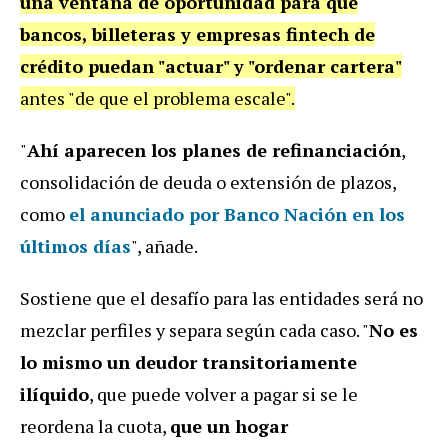
una ventana de oportunidad para que
bancos, billeteras y empresas fintech de
crédito puedan "actuar" y "ordenar cartera"
antes "de que el problema escale".
"
Ahí aparecen los planes de refinanciación
,
consolidación de deuda o extensión de plazos,
como
el anunciado por Banco Nación en los
últimos días
", añade.
Sostiene que el desafío para las entidades será no
mezclar perfiles y separa según cada caso. "
No es
lo mismo un deudor transitoriamente
ilíquido
, que puede volver a pagar si se le
reordena la cuota,
que un hogar