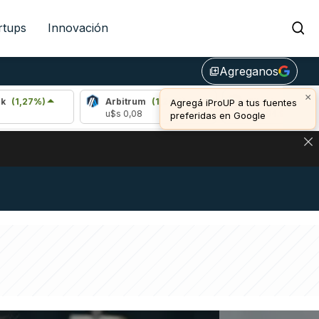
rtups
Innovación
Agreganos
library_add
×
Arbitrum
(1,24%)
Bitcoin
(1,17%)
Agregá iProUP a tus fuentes
u$s 0,08
u$s 64.989,00
preferidas en Google
NA: IMPACTO EN BITCOIN, DÓLAR CRIPTO Y EXCHANGES