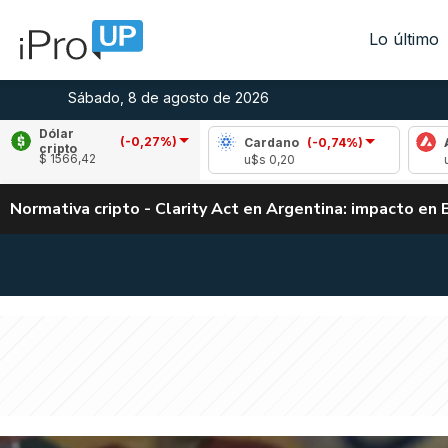
Lo último
Sábado, 8 de agosto de 2026
Dólar
(-0,27%)
le
(0,93%)
Cardano
(-0,74%)
Avalanche
cripto
$ 1566,42
,03
u$s 0,20
u$s 6,52
Normativa cripto - Clarity Act en Argentina: impacto en 