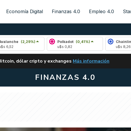
Economía Digital
Finanzas 4.0
Empleo 4.0
Sta
(2,29%)
Polkadot
(0,41%)
Chainlink
(1,27%)
u$s 0,82
u$s 8,26
ALERTA
Bitcoin, dólar cripto y exchanges
Más información
CLARITY ACT EN ARGENTI
FINANZAS 4.0