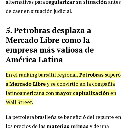
alternativas para
regularizar su situación
antes
de caer en situación judicial.
5. Petrobras desplaza a
Mercado Libre como la
empresa más valiosa de
América Latina
En el ranking bursátil regional,
Petrobras
superó
a
Mercado Libre
y se convirtió en la compañía
latinoamericana con
mayor capitalización
en
Wall Street.
La petrolera brasileña se benefició del repunte en
los precios de las
materias primas
y de una