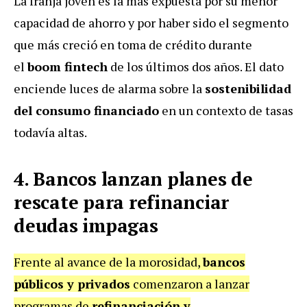
La franja joven es la más expuesta por su menor
capacidad de ahorro y por haber sido el segmento
que más creció en toma de crédito durante
el
boom fintech
de los últimos dos años. El dato
enciende luces de alarma sobre la
sostenibilidad
del consumo financiado
en un contexto de tasas
todavía altas.
4. Bancos lanzan planes de
rescate para refinanciar
deudas impagas
Frente al avance de la morosidad,
bancos
públicos y privados
comenzaron a lanzar
programas de
refinanciación y