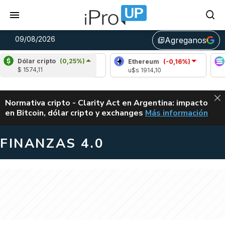
09/08/2026
Agreganos
library_add
Dólar cripto
(0,25%)
Bitcoin
(-0,30%)
Ethereum
(-0,16%)
Sol
$ 1574,11
u$s 64.771,00
u$s 1914,10
u$s 
ALERTA
Normativa cripto - Clarity Act en Argentina: impacto
en Bitcoin, dólar cripto y exchanges
Más información
CLARITY ACT EN AR
FINANZAS 4.0