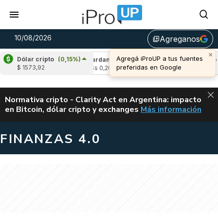
10/08/2026
Agreganos
library_add
×
Agregá iProUP a tus fuentes
Dólar cripto
(0,15%)
(-0,08%)
Cardano
(-0,56%)
Avalanche
(0
preferidas en Google
$ 1573,92
3
u$s 0,20
u$s 6,50
ALERTA
Normativa cripto - Clarity Act en Argentina: impacto
en Bitcoin, dólar cripto y exchanges
Más información
CLARITY ACT EN AR
FINANZAS 4.0