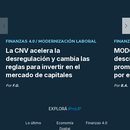
FINANZAS 4.0 /
MODERNIZACIÓN LABORAL
FINANZ
La CNV acelera la
MODO
desregulación y cambia las
desc
reglas para invertir en el
prom
mercado de capitales
por e
Por
F.G.
Por
B.A.
EXPLORÁ
iProUP
Lo último
Economía
Finanzas 4.0
Digital