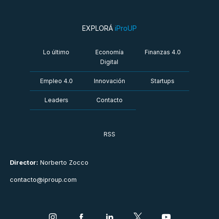
EXPLORÁ
iProUP
Lo último
Economía
Finanzas 4.0
Digital
Empleo 4.0
Innovación
Startups
Leaders
Contacto
RSS
Director:
Norberto Zocco
contacto@iproup.com