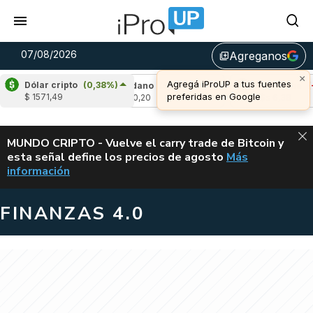
07/08/2026
Agreganos
library_add
×
Agregá iProUP a tus fuentes
Dólar cripto
(0,38%)
-3,18%)
Cardano
(5,84%)
Avalanche
(-4,
preferidas en Google
$ 1571,49
u$s 0,20
u$s 6,38
ALERTA
MUNDO CRIPTO - Vuelve el carry trade de Bitcoin y
esta señal define los precios de agosto
Más
VUELVE EL CAR
información
FINANZAS 4.0