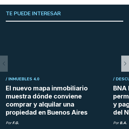
TE PUEDE INTERESAR
/
INMUEBLES 4.0
/
DESC
El nuevo mapa inmobiliario
BNA 
muestra dónde conviene
perm
comprar y alquilar una
y pag
propiedad en Buenos Aires
del N
Por
F.G.
Por
B.A.