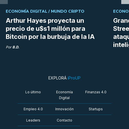
ECONOMÍA DIGITAL /
MUNDO CRIPTO
ECONOM
Arthur Hayes proyecta un
Gran
precio de u$s1 millón para
Stree
Bitcoin por la burbuja de la IA
ataq
intel
Por
B.D.
EXPLORÁ
iProUP
Lo último
Economía
Finanzas 4.0
Digital
Empleo 4.0
Innovación
Startups
Leaders
Contacto