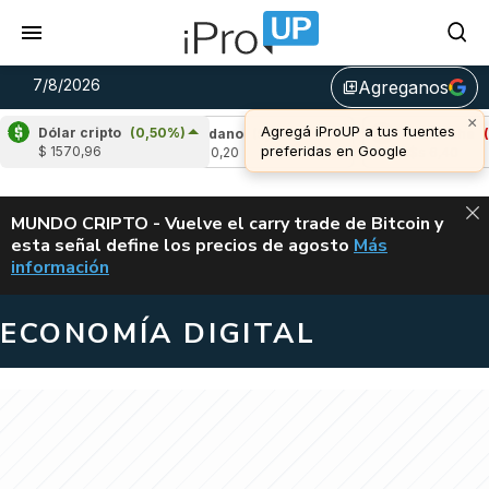
7/8/2026
Agreganos
library_add
×
Agregá iProUP a tus fuentes
Dólar cripto
(0,50%)
-3,32%)
Cardano
(5,84%)
Avalanche
(-4,
preferidas en Google
$ 1570,96
u$s 0,20
u$s 6,40
ALERTA
MUNDO CRIPTO - Vuelve el carry trade de Bitcoin y
esta señal define los precios de agosto
Más
VUELVE EL CAR
información
ECONOMÍA DIGITAL