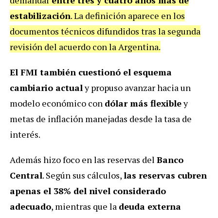
estabilización
. La definición aparece en los
documentos técnicos difundidos tras la segunda
revisión del acuerdo con la Argentina.
El FMI también cuestionó el esquema
cambiario actual
y propuso avanzar hacia un
modelo económico con
dólar más flexible
y
metas de inflación manejadas desde la tasa de
interés.
Además hizo foco en las reservas del
Banco
Central
. Según sus cálculos,
las reservas cubren
apenas el 38% del nivel considerado
adecuado
, mientras que la
deuda externa