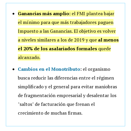
Ganancias más amplio:
el FMI plantea bajar
el mínimo para que más trabajadores paguen
Impuesto a las Ganancias. El objetivo es volver
a niveles similares a los de 2019 y que
al menos
el 20% de los asalariados formales
quede
alcanzado.
Cambios en el Monotributo
:
el organismo
busca reducir las diferencias entre el régimen
simplificado y el general para evitar maniobras
de fragmentación empresarial y desalentar los
"saltos" de facturación que frenan el
crecimiento de muchas firmas.