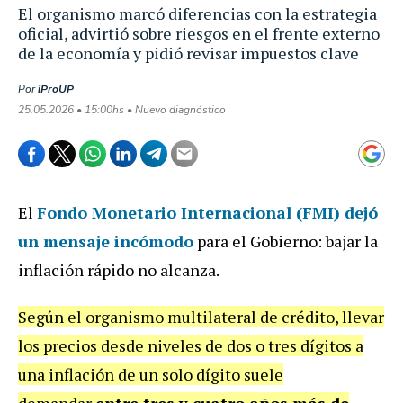
El organismo marcó diferencias con la estrategia
oficial, advirtió sobre riesgos en el frente externo
de la economía y pidió revisar impuestos clave
Por
iProUP
25.05.2026 • 15:00hs • Nuevo diagnóstico
El
Fondo Monetario Internacional (FMI) dejó
un mensaje incómodo
para el Gobierno: bajar la
inflación rápido no alcanza.
Según el organismo multilateral de crédito, llevar
los precios desde niveles de dos o tres dígitos a
una inflación de un solo dígito suele
demandar
entre tres y cuatro años más de