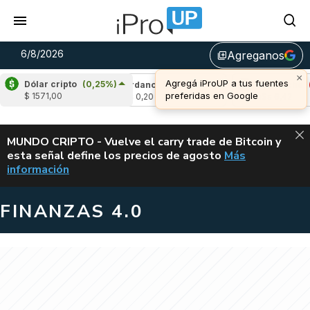
6/8/2026
Agreganos
library_add
×
Agregá iProUP a tus fuentes
Dólar cripto
(0,25%)
-2,89%)
Cardano
(3,83%)
Avalanche
(-3,
preferidas en Google
$ 1571,00
u$s 0,20
u$s 6,42
ALERTA
MUNDO CRIPTO - Vuelve el carry trade de Bitcoin y
esta señal define los precios de agosto
Más
VUELVE EL CAR
información
FINANZAS 4.0