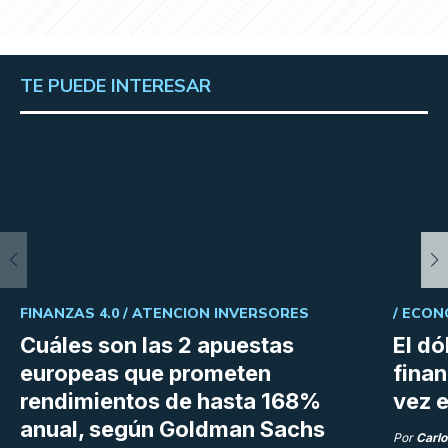
TE PUEDE INTERESAR
FINANZAS 4.0 /
ATENCION INVERSORES
/
ECON
Cuáles son las 2 apuestas
El dó
europeas que prometen
fina
rendimientos de hasta 168%
vez e
anual, según Goldman Sachs
Por
Carlo