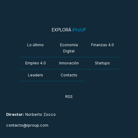
EXPLORÁ
iProUP
Lo último
Economía
Finanzas 4.0
Digital
Empleo 4.0
Innovación
Startups
Leaders
Contacto
RSS
Director:
Norberto Zocco
contacto@iproup.com