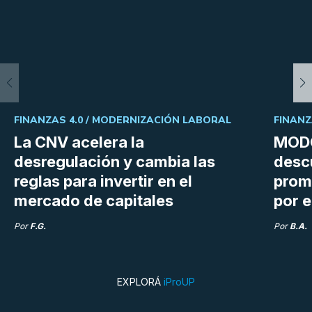
FINANZAS 4.0 /
MODERNIZACIÓN LABORAL
FINANZ
La CNV acelera la
MODO
desregulación y cambia las
desc
reglas para invertir en el
prom
mercado de capitales
por e
Por
F.G.
Por
B.A.
EXPLORÁ
iProUP