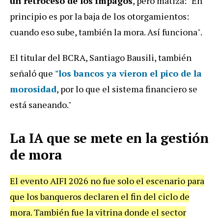
un retroceso de los impagos
, pero matiza: "En
principio es por la baja de los otorgamientos:
cuando eso sube, también la mora. Así funciona".
El titular del BCRA, Santiago Bausili, también
señaló que
"los bancos ya vieron el pico de la
morosidad
, por lo que el sistema financiero se
está saneando."
La IA que se mete en la gestión
de mora
El evento AIFI 2026 no fue solo el escenario para
que los banqueros declaren el fin del ciclo de
mora. También fue la vitrina donde el sector