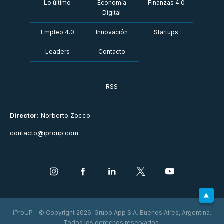
Lo último
Economía
Finanzas 4.0
Digital
Empleo 4.0
Innovación
Startups
Leaders
Contacto
RSS
Director:
Norberto Zocco
contacto@iproup.com
iProUP - © Copyright 2026. Grupo App S.A. Buenos Aires, Argentina.
Todos los derechos reservados.