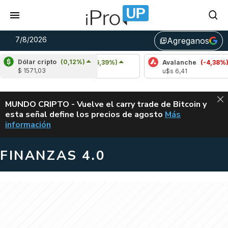
7/8/2026
Agreganos
library_add
Dólar cripto
(0,12%)
Cardano
(6,39%)
Avalanche
(-4,38%)
$ 1571,03
u$s 0,20
u$s 6,41
ALERTA
MUNDO CRIPTO - Vuelve el carry trade de Bitcoin y
esta señal define los precios de agosto
Más
VUELVE EL CAR
información
FINANZAS 4.0