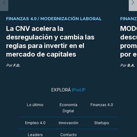
FINANZAS 4.0 /
MODERNIZACIÓN LABORAL
FINANZ
La CNV acelera la
MODO
desregulación y cambia las
desc
reglas para invertir en el
prom
mercado de capitales
por e
Por
F.G.
Por
B.A.
EXPLORÁ
iProUP
Lo último
Economía
Finanzas 4.0
Digital
Empleo 4.0
Innovación
Startups
Leaders
Contacto