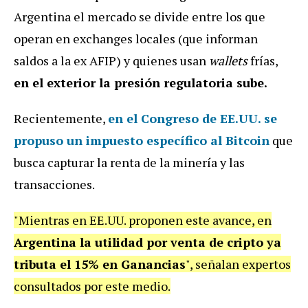
Argentina el mercado se divide entre los que
operan en exchanges locales (que informan
saldos a la ex AFIP) y quienes usan
wallets
frías,
en el exterior la presión regulatoria sube.
Recientemente,
en el
Congreso de EE.UU.
se
propuso un impuesto específico al Bitcoin
que
busca capturar la renta de la minería y las
transacciones.
"Mientras en EE.UU. proponen este avance, en
Argentina la utilidad por venta de cripto ya
tributa el 15% en Ganancias
", señalan expertos
consultados por este medio.