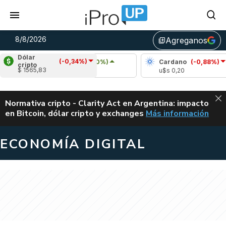
8/8/2026
Agreganos
library_add
Dólar
(-0,34%)
Ripple
(0,90%)
Cardano
(-0,88%)
cripto
$ 1565,83
u$s 1,03
u$s 0,20
ALERTA
Normativa cripto - Clarity Act en Argentina: impacto
en Bitcoin, dólar cripto y exchanges
Más información
CLARITY ACT EN AR
ECONOMÍA DIGITAL