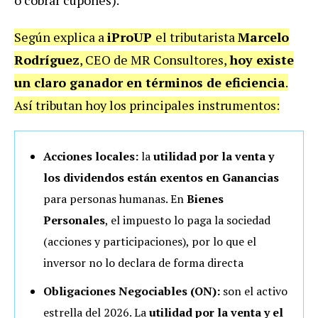
o cobrar cupones).
Según explica a
iProUP
el tributarista
Marcelo
Rodríguez
, CEO de MR Consultores,
hoy existe
un claro ganador en términos de eficiencia
.
Así tributan hoy los principales instrumentos:
Acciones locales:
la
utilidad por la venta y
los dividendos están exentos en Ganancias
para personas humanas. En
Bienes
Personales
, el impuesto lo paga la sociedad
(acciones y participaciones), por lo que el
inversor no lo declara de forma directa
Obligaciones Negociables (ON):
son el activo
estrella del 2026. La
utilidad por la venta y el