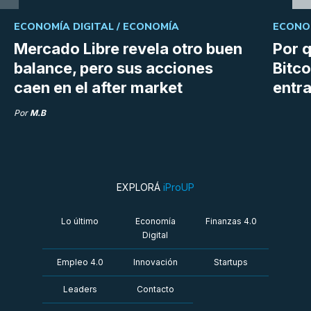
ECONOMÍA DIGITAL /
ECONOMÍA
ECONOM
Mercado Libre revela otro buen
Por q
balance, pero sus acciones
Bitco
caen en el after market
entra
Por
M.B
EXPLORÁ
iProUP
Lo último
Economía
Finanzas 4.0
Digital
Empleo 4.0
Innovación
Startups
Leaders
Contacto