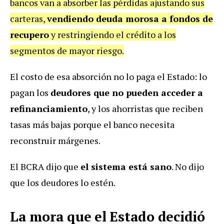
bancos van a absorber las pérdidas ajustando sus
carteras,
vendiendo deuda morosa a fondos de
recupero
y restringiendo el crédito a los
segmentos de mayor riesgo.
El costo de esa absorción no lo paga el Estado: lo
pagan los
deudores que no pueden acceder a
refinanciamiento
, y los ahorristas que reciben
tasas más bajas porque el banco necesita
reconstruir márgenes.
El BCRA dijo que
el sistema está sano
. No dijo
que los deudores lo estén.
La mora que el Estado decidió