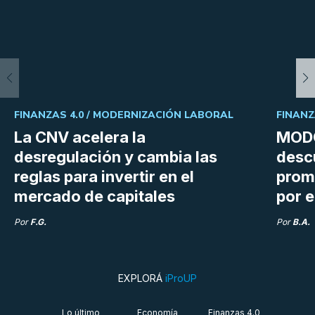
FINANZAS 4.0 /
MODERNIZACIÓN LABORAL
FINANZ
La CNV acelera la
MODO
desregulación y cambia las
desc
reglas para invertir en el
prom
mercado de capitales
por e
Por
F.G.
Por
B.A.
EXPLORÁ
iProUP
Lo último
Economía
Finanzas 4.0