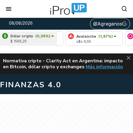
08/08/2026
Agreganos
library_add
Dólar cripto
(0,05%)
Cardano
(0,56%)
Avalanche
(1,97%)
Polk
$ 1565,25
u$s 0,20
u$s 6,55
u$s 0
ALERTA
Normativa cripto - Clarity Act en Argentina: impacto
en Bitcoin, dólar cripto y exchanges
Más información
CLARITY ACT EN AR
FINANZAS 4.0