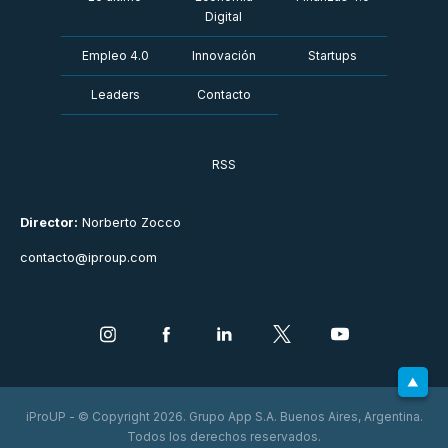
Digital
Empleo 4.0
Innovación
Startups
Leaders
Contacto
RSS
Director:
Norberto Zocco
contacto@iproup.com
iProUP - © Copyright 2026. Grupo App S.A. Buenos Aires, Argentina.
Todos los derechos reservados.