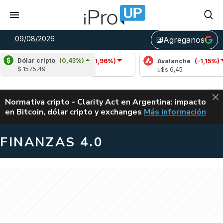
09/08/2026
Agreganos
library_add
Dólar cripto
(0,43%)
Cardano
(-1,96%)
Avalanche
(-1,15%)
$ 1575,49
u$s 0,20
u$s 6,45
ALERTA
Normativa cripto - Clarity Act en Argentina: impacto
en Bitcoin, dólar cripto y exchanges
Más información
CLARITY ACT EN AR
FINANZAS 4.0