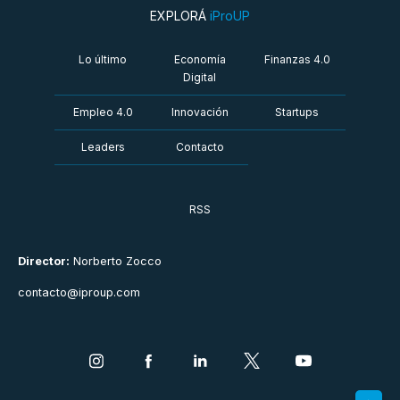
EXPLORÁ
iProUP
Lo último
Economía
Finanzas 4.0
Digital
Empleo 4.0
Innovación
Startups
Leaders
Contacto
RSS
Director:
Norberto Zocco
contacto@iproup.com