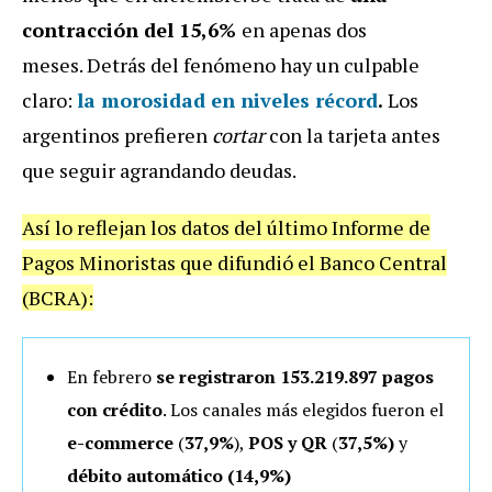
contracción del 15,6%
en apenas dos
meses. Detrás del fenómeno hay un culpable
claro:
la morosidad en niveles récord
.
Los
argentinos prefieren
cortar
con la tarjeta antes
que seguir agrandando deudas.
Así lo reflejan los datos del último Informe de
Pagos Minoristas que difundió el Banco Central
(BCRA):
En febrero
se registraron 153.219.897 pagos
con crédito
. Los canales más elegidos fueron el
e-commerce
(
37,9%
),
POS y QR
(
37,5%)
y
débito automático (
14,9%)