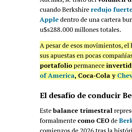
cuando Berkshire
redujo fuert
Apple
dentro de una cartera bur
u$s288.000 millones totales.
A pesar de esos movimientos, el
sus apuestas en pocas compañía
portafolio
permanece
inverti
of America
, Coca-Cola y
Che
El desafío de conducir Be
Este
balance trimestral
repres
formalmente
como CEO
de
Ber
comienzos de 2026 tras la histór