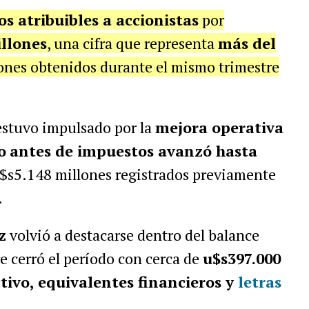
os atribuibles a accionistas
por
illones
, una cifra que representa
más del
lones obtenidos durante el mismo trimestre
estuvo impulsado por la
mejora operativa
o
antes de impuestos avanzó hasta
$s5.148 millones registrados previamente
.
z
volvió a destacarse dentro del balance
e cerró el período con cerca de
u$s397.000
tivo, equivalentes financieros y
letras