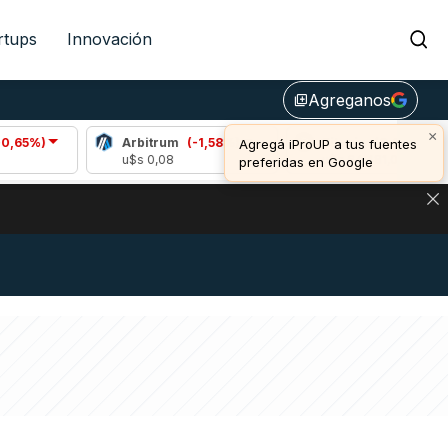
rtups
Innovación
Agreganos
library_add
×
Arbitrum
(-1,58%)
Bitcoin
(0,05%)
Agregá iProUP a tus fuentes
u$s 0,08
u$s 64.481,00
preferidas en Google
DE DE BITCOIN Y ESTA SEÑAL DEFINE LOS PRECIOS DE AG