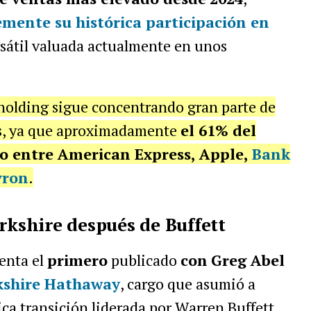
emente su histórica participación en
sátil valuada actualmente en unos
 holding sigue concentrando gran parte de
s, ya que aproximadamente
el 61% del
do entre American Express, Apple,
Bank
vron
.
rkshire después de Buffett
enta el
primero
publicado
con
Greg Abel
kshire Hathaway
, cargo que asumió a
ica transición liderada por Warren Buffett