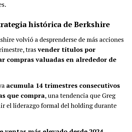
es.
rategia histórica de Berkshire
kshire volvió a desprenderse de más acciones
rimestre, tras
vender títulos por
ar compras valuadas en alrededor de
 ya
acumula 14 trimestres consecutivos
las que compra
, una tendencia que Greg
r el liderazgo formal del holding durante
e ventas más elevado desde
2024
,