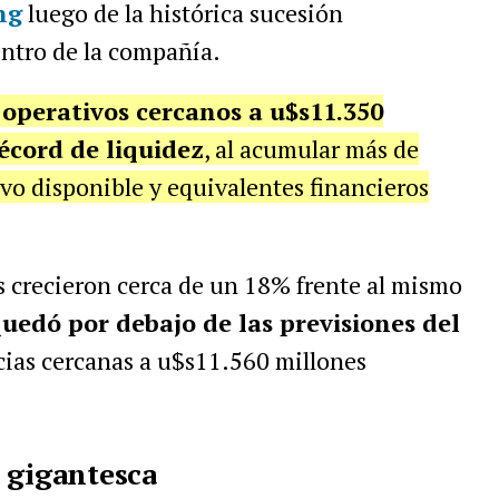
ng
luego de la histórica sucesión
entro de la compañía.
 operativos cercanos a u$s11.350
écord de liquidez
, al acumular más de
vo disponible y equivalentes financieros
s crecieron cerca de un 18% frente al mismo
quedó por debajo de las previsiones del
ias cercanas a u$s11.560 millones
 gigantesca