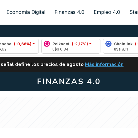
Economía Digital
Finanzas 4.0
Empleo 4.0
Sta
-0,66%)
Polkadot
(-2,17%)
Chainlink
(-0,65%)
u$s 0,84
u$s 8,11
ALERTA
 señal define los precios de agosto
Más información
VUELVE EL CARRY TRA
FINANZAS 4.0