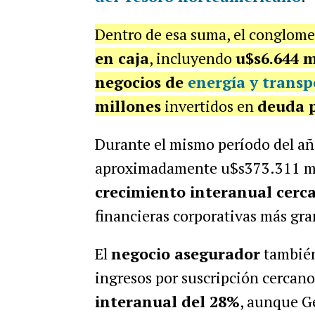
Dentro de esa suma, el conglom
en caja
, incluyendo
u$s6.644 m
negocios de
energía y transp
millones
invertidos en
deuda p
Durante el mismo período del añ
aproximadamente u$s373.311 mil
crecimiento interanual cerc
financieras corporativas más gra
El
negocio asegurador
tambié
ingresos por suscripción cercan
interanual del 28%
, aunque G