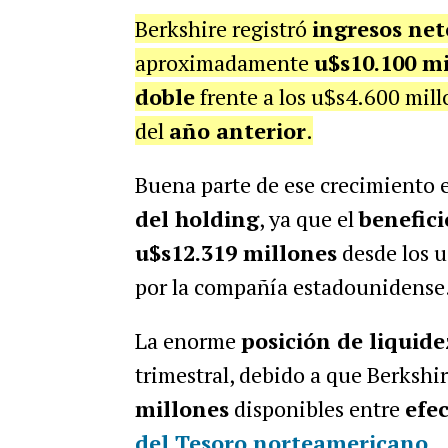
Berkshire registró
ingresos net
aproximadamente
u$s10.100 m
doble
frente a los u$s4.600 mil
del
año anterior
.
Buena parte de ese crecimiento 
del holding
, ya que el
benefici
u$s12.319 millones
desde los u
por la compañía estadounidense
La enorme
posición de liquide
trimestral, debido a que Berkshir
millones
disponibles entre
efec
del Tesoro norteamericano
.