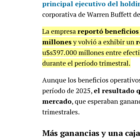
principal ejecutivo del holdi
corporativa de Warren Buffett d
La empresa
reportó beneficios
millones
y volvió a exhibir un
r
u$s397.000 millones entre efecti
durante el período trimestral.
Aunque los beneficios operativo
período de 2025,
el resultado 
mercado
, que esperaban gananc
trimestrales.
Más ganancias y una caja