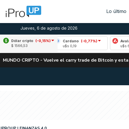
Lo último
Jueves, 6 de agosto de 2026
Dólar cripto
(-0,15%)
(-3,02%)
Cardano
(-0,77%)
Avalanche
(
$ 1566,53
04
u$s 0,19
u$s 6,62
MUNDO CRIPTO - Vuelve el carry trade de Bitcoin y esta
IPROUP
FINANZAS 4.0