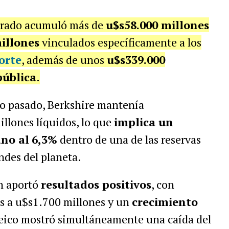
erado acumuló más de
u$s58.000 millones
illones
vinculados específicamente a los
orte
, además de unos
u$s339.000
ública
.
o pasado, Berkshire mantenía
lones líquidos, lo que
implica un
ano al
6,3%
dentro de una de las reservas
ndes del planeta.
n aportó
resultados positivos
, con
os a u$s1.700 millones y un
crecimiento
eico mostró simultáneamente una caída del