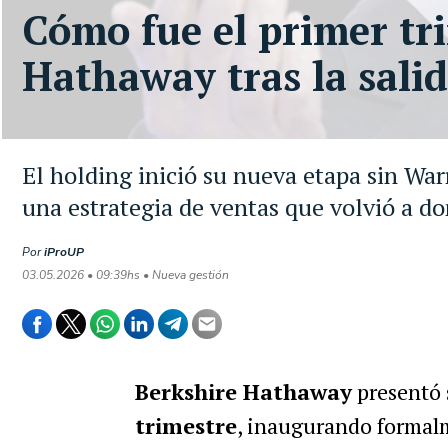
Cómo fue el primer tr
Hathaway tras la sali
El holding inició su nueva etapa sin War
una estrategia de ventas que volvió a do
Por
iProUP
03.05.2026 • 09:39hs • Nueva gestión
Berkshire Hathaway
presentó
trimestre
, inaugurando formal