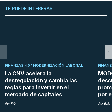
TE PUEDE INTERESAR
FINANZAS 4.0 /
MODERNIZACIÓN LABORAL
FINANZ
La CNV acelera la
MODO
desregulación y cambia las
desc
reglas para invertir en el
prom
mercado de capitales
por e
Por
F.G.
Por
B.A.