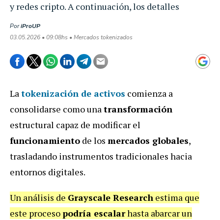
y redes cripto. A continuación, los detalles
Por
iProUP
03.05.2026 • 09:08hs • Mercados tokenizados
La
tokenización de activos
comienza a
consolidarse como una
transformación
estructural capaz de modificar el
funcionamiento
de los
mercados globales
,
trasladando instrumentos tradicionales hacia
entornos digitales.
Un análisis de
Grayscale Research
estima que
este proceso
podría escalar
hasta abarcar un