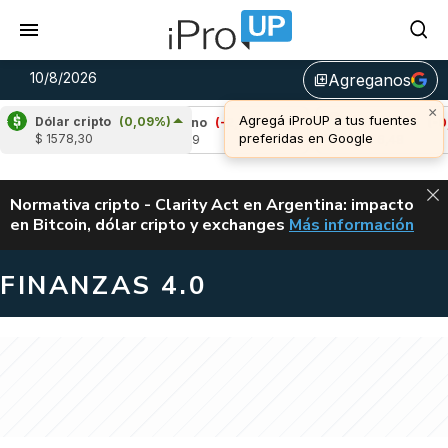
10/8/2026
Agreganos
library_add
×
Agregá iProUP a tus fuentes
Dólar cripto
(0,09%)
1%)
Cardano
(-2,73%)
Avalanche
(-0,73%)
preferidas en Google
$ 1578,30
u$s 0,19
u$s 6,48
ALERTA
Normativa cripto - Clarity Act en Argentina: impacto
en Bitcoin, dólar cripto y exchanges
Más información
CLARITY ACT EN AR
FINANZAS 4.0