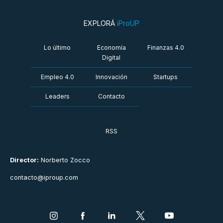
EXPLORÁ
iProUP
Lo último
Economía
Finanzas 4.0
Digital
Empleo 4.0
Innovación
Startups
Leaders
Contacto
RSS
Director:
Norberto Zocco
contacto@iproup.com