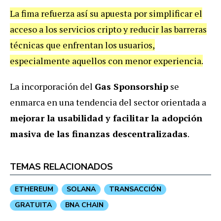
La fima refuerza así su apuesta por simplificar el
acceso a los servicios cripto y reducir las barreras
técnicas que enfrentan los usuarios,
especialmente aquellos con menor experiencia.
La incorporación del
Gas Sponsorship
se
enmarca en una tendencia del sector orientada a
mejorar la usabilidad y facilitar la adopción
masiva de las finanzas descentralizadas
.
TEMAS RELACIONADOS
ETHEREUM
SOLANA
TRANSACCIÓN
GRATUITA
BNA CHAIN