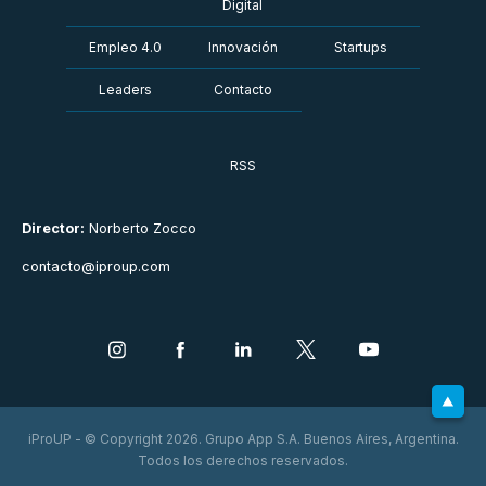
Digital
Empleo 4.0
Innovación
Startups
Leaders
Contacto
RSS
Director:
Norberto Zocco
contacto@iproup.com
iProUP - © Copyright 2026. Grupo App S.A. Buenos Aires, Argentina.
Todos los derechos reservados.