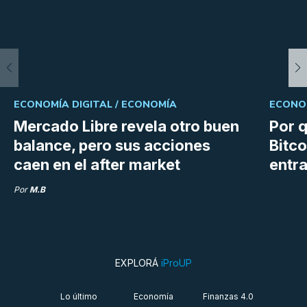
ECONOMÍA DIGITAL /
ECONOMÍA
ECONOM
Mercado Libre revela otro buen
Por q
balance, pero sus acciones
Bitco
caen en el after market
entra
Por
M.B
EXPLORÁ
iProUP
Lo último
Economía
Finanzas 4.0