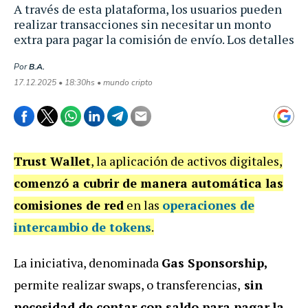
A través de esta plataforma, los usuarios pueden
realizar transacciones sin necesitar un monto
extra para pagar la comisión de envío. Los detalles
Por
B.A.
17.12.2025 • 18:30hs • mundo cripto
Trust Wallet
, la aplicación de activos digitales,
comenzó a cubrir de manera automática las
comisiones de red
en las
operaciones de
intercambio de tokens
.
La iniciativa, denominada
Gas Sponsorship
,
permite realizar swaps, o transferencias,
sin
necesidad de contar con saldo para pagar
la