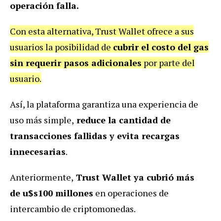
operación falla.
Con esta alternativa, Trust Wallet ofrece a sus
usuarios la posibilidad de
cubrir el costo del gas
sin requerir pasos adicionales
por parte del
usuario.
Así, la plataforma garantiza una experiencia de
uso más simple,
reduce la cantidad de
transacciones fallidas y evita recargas
innecesarias
.
Anteriormente,
Trust Wallet ya cubrió más
de
u$s100 millones
en operaciones de
intercambio de criptomonedas.