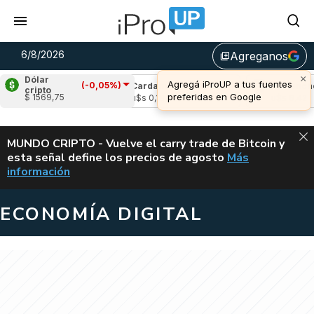
6/8/2026
Agreganos
library_add
×
Dólar
Agregá iProUP a tus fuentes
(-0,05%)
e
(-1,25%)
Cardano
(-1,99%)
Avalanche
(
cripto
preferidas en Google
$ 1569,75
05
u$s 0,19
u$s 6,42
ALERTA
MUNDO CRIPTO - Vuelve el carry trade de Bitcoin y
esta señal define los precios de agosto
Más
VUELVE EL CAR
información
ECONOMÍA DIGITAL