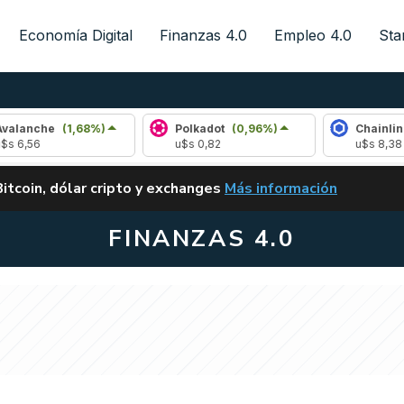
Economía Digital
Finanzas 4.0
Empleo 4.0
Sta
e
(1,68%)
Polkadot
(0,96%)
Chainlink
(0,38%
u$s 0,82
u$s 8,38
ALERTA
Bitcoin, dólar cripto y exchanges
Más información
CLARITY ACT EN ARGENTI
FINANZAS 4.0