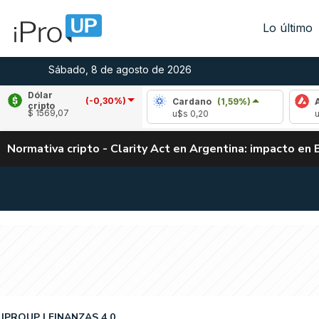
Lo último
Sábado, 8 de agosto de 2026
Dólar
(-0,30%)
pple
(1,72%)
Cardano
(1,59%)
Avalanch
cripto
$ 1569,07
s 1,04
u$s 0,20
u$s 6,56
Normativa cripto - Clarity Act en Argentina: impacto en 
IPROUP
FINANZAS 4.0