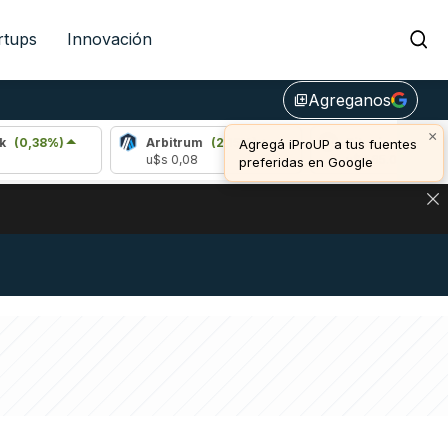
rtups
Innovación
Agreganos
library_add
×
)
Arbitrum
(2,15%)
Bitcoin
(0,23%)
Agregá iProUP a tus fuentes
u$s 0,08
u$s 65.083,00
preferidas en Google
NA: IMPACTO EN BITCOIN, DÓLAR CRIPTO Y EXCHANGES