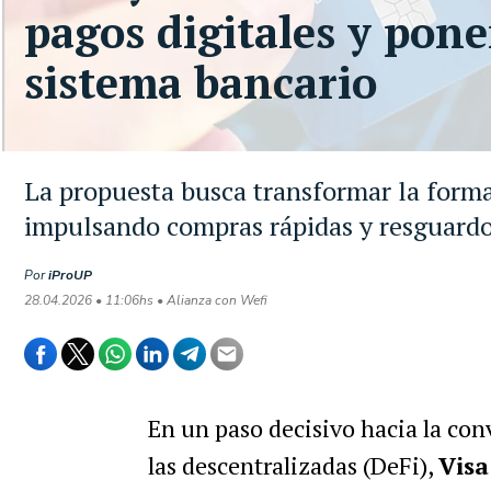
pagos digitales y pone
sistema bancario
La propuesta busca transformar la forma
impulsando compras rápidas y resguardo
Por
iProUP
28.04.2026 • 11:06hs • Alianza con Wefi
En un paso decisivo hacia la conv
las descentralizadas (DeFi),
Visa