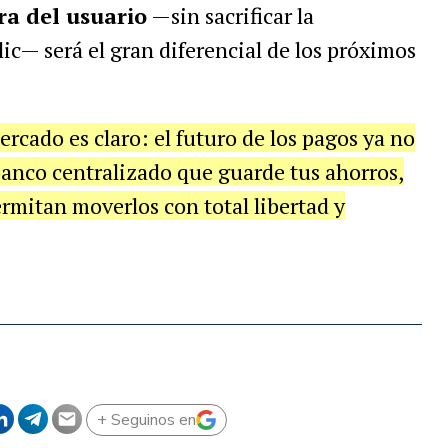
ra del usuario
—sin sacrificar la
ic— será el gran diferencial de los próximos
ercado es claro: el futuro de los pagos ya no
anco centralizado que guarde tus ahorros,
ermitan moverlos con total libertad y
+ Seguinos en