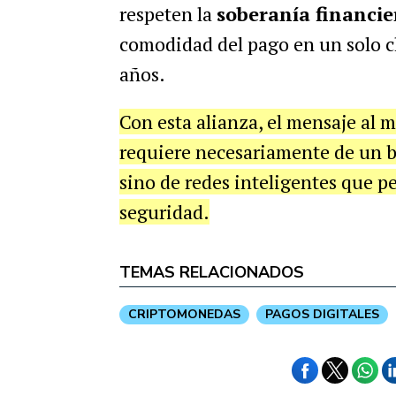
respeten la
soberanía financie
comodidad del pago en un solo cl
años.
Con esta alianza, el mensaje al m
requiere necesariamente de un b
sino de redes inteligentes que p
seguridad.
TEMAS RELACIONADOS
CRIPTOMONEDAS
PAGOS DIGITALES