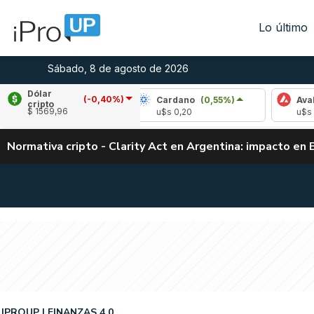
Lo último
Sábado, 8 de agosto de 2026
Dólar
(-0,40%)
(1,29%)
Cardano
(0,55%)
Avalanche
(1
cripto
$ 1569,96
04
u$s 0,20
u$s 6,52
Normativa cripto - Clarity Act en Argentina: impacto en 
IPROUP
FINANZAS 4.0