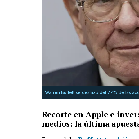
Warren Buffett se deshizo del 77% de las a
Recorte en Apple e inver
medios: la última apuesta