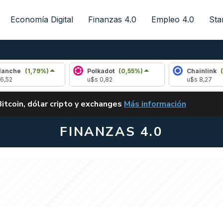
Economía Digital
Finanzas 4.0
Empleo 4.0
Sta
,79%)
Polkadot
(0,55%)
Chainlink
(1,41%)
u$s 0,82
u$s 8,27
ALERTA
Bitcoin, dólar cripto y exchanges
Más información
CLARITY ACT EN ARGENTI
FINANZAS 4.0