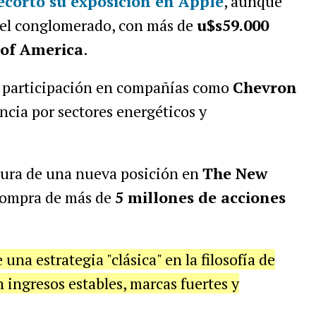
ecortó su exposición en
Apple
, aunque
del conglomerado, con más de
u$s59.000
of America
.
 participación en compañías como
Chevron
ncia por sectores energéticos y
rtura de una nueva posición en
The New
 compra de más de
5 millones de acciones
una estrategia "clásica" en la filosofía de
 ingresos estables, marcas fuertes y