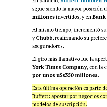
En paralelo,
Buffett también r
sigue siendo la mayor posición 
millones
invertidos, y en
Bank 
Al mismo tiempo, incrementó su
y
Chubb
, reafirmando su prefere
aseguradores.
El giro más llamativo fue la ape
York Times Company
, con la
por unos u$s
350 millones
.
Esta última operación es parte de 
Buffett: apostar por negocios con
modelos de suscripción.